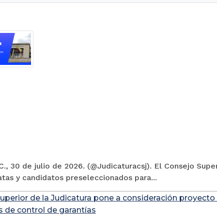
., 30 de julio de 2026. (@Judicaturacsj). El Consejo Super
tas y candidatos preseleccionados para...
uperior de la Judicatura pone a consideración proyecto
s de control de garantías