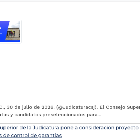
., 30 de julio de 2026. (@Judicaturacsj). El Consejo Super
tas y candidatos preseleccionados para...
uperior de la Judicatura pone a consideración proyecto
s de control de garantías