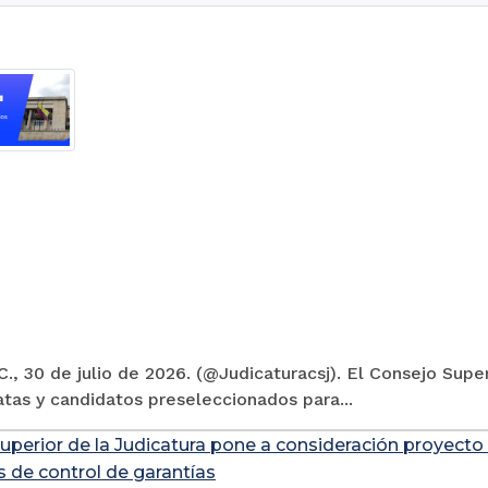
., 30 de julio de 2026. (@Judicaturacsj). El Consejo Super
tas y candidatos preseleccionados para...
uperior de la Judicatura pone a consideración proyecto
s de control de garantías