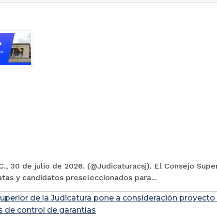
., 30 de julio de 2026. (@Judicaturacsj). El Consejo Super
tas y candidatos preseleccionados para...
uperior de la Judicatura pone a consideración proyecto
s de control de garantías