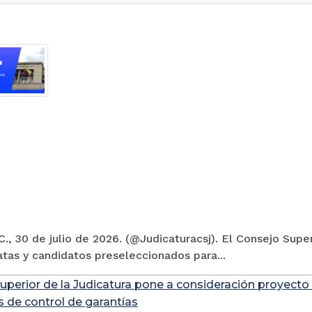
., 30 de julio de 2026. (@Judicaturacsj). El Consejo Super
tas y candidatos preseleccionados para...
uperior de la Judicatura pone a consideración proyecto
s de control de garantías