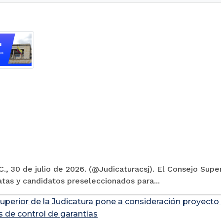
., 30 de julio de 2026. (@Judicaturacsj). El Consejo Super
tas y candidatos preseleccionados para...
uperior de la Judicatura pone a consideración proyecto
s de control de garantías