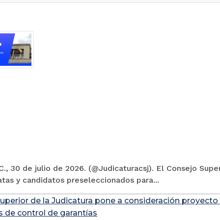
., 30 de julio de 2026. (@Judicaturacsj). El Consejo Super
tas y candidatos preseleccionados para...
uperior de la Judicatura pone a consideración proyecto
s de control de garantías