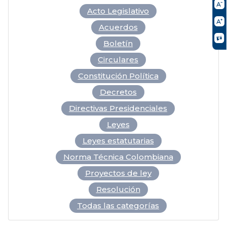
Acto Legislativo
Acuerdos
Boletín
Circulares
Constitución Política
Decretos
Directivas Presidenciales
Leyes
Leyes estatutarias
Norma Técnica Colombiana
Proyectos de ley
Resolución
Todas las categorías