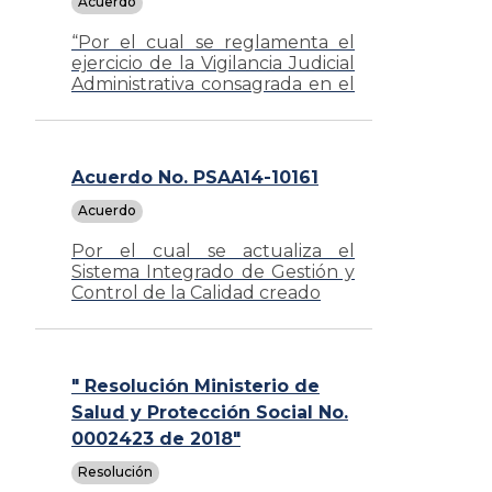
Acuerdo
“Por el cual se reglamenta el
ejercicio de la Vigilancia Judicial
Administrativa consagrada en el
artículo 101, numeral 6º, de la
Ley 270 de 1996"
Acuerdo No. PSAA14-10161
Acuerdo
Por el cual se actualiza el
Sistema Integrado de Gestión y
Control de la Calidad creado
mediante Acuerdo PSAA07-
3926 de 2007 y se establece el
Sistema Integrado de Gestión
" Resolución Ministerio de
y Control de la Calidad y el
Medio Ambiente – SIGCMA.
Salud y Protección Social No.
0002423 de 2018"
Resolución