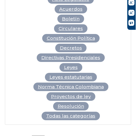
Acuerdos
Boletín
Circulares
Constitución Política
Decretos
Directivas Presidenciales
Leyes
Leyes estatutarias
Norma Técnica Colombiana
Proyectos de ley
Resolución
Todas las categorías