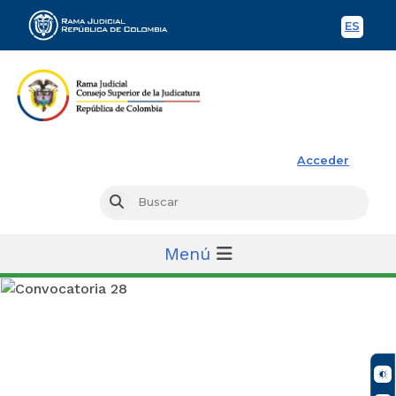
ES
Spani
Rama Judicial
Acceder
Busc
Buscar
Menú