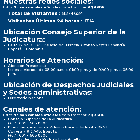
Nuestras redes sociales:
Estos
para tramitar
No son canales oficiales
PQRSDF
Total de Visitantes :
8374634
Visitantes Últimas 24 horas :
1714
Ubicación Consejo Superior de la
Judicatura:
Calle 12 No 7 - 65, Palacio de Justicia Alfonso Reyes Echandía
Bogotá - Colombia
Horarios de Atención:
Atención Presencial:
Lunes a Viernes de 08:00 a.m. a 01:00 p.m. y de 02:00 p.m. a 05:00
p.m.
Ubicación de Despachos Judiciales
y Sedes administrativas:
Directorio Nacional
Canales de atención:
Estos
para tramitar
No son canales oficiales
PQRSDF
Consejo Superior de la Judicatura:
(+57) 601 - 565 8500
Dirección Ejecutiva de Administración Judicial - DEAJ:
Carrera 7 # 27-18, Bogotá
(+57) 601 - 565 8500
Escuela Judicial - Rodrigo Lara Bonilla: