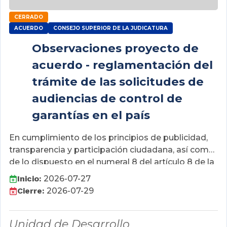
CERRADO
ACUERDO
CONSEJO SUPERIOR DE LA JUDICATURA
Observaciones proyecto de
acuerdo - reglamentación del
trámite de las solicitudes de
audiencias de control de
garantías en el país
En cumplimiento de los principios de publicidad,
transparencia y participación ciudadana, así como
de lo dispuesto en el numeral 8 del artículo 8 de la
Ley 1437 de 2011, la Ley 1712 de 2014, en armonía
Inicio:
2026-07-27
con lo dispuesto en el artículo 109 de la Ley 270 de
Cierre:
2026-07-29
1996 modificado por el artículo 52 de la Ley 2430
de 2024, el PCSJA17-10672 de 2017, la Circular
Unidad de Desarrollo
PCSJC26-29 del 14 de julio de 2026, y la Resolución