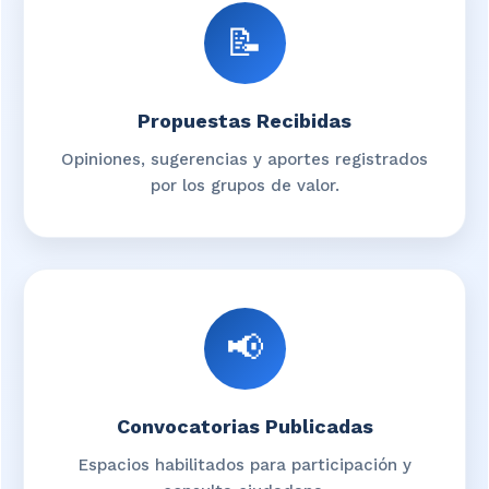
participación durante el término establecido para
📝
la recepción de comentarios. 4. Recibir opiniones,
sugerencias, observaciones y propuestas
alternativas por parte de cualquier persona
Propuestas Recibidas
interesada. 5. Dejar constancia y registro de las
intervenciones presentadas respecto del proyecto
Opiniones, sugerencias y aportes registrados
normativo. Las observaciones, comentarios y
por los grupos de valor.
propuestas recibidas serán recopilados y
analizados por la Corporación como insumo para
el estudio, evaluación y eventual expedición del
acuerdo. Plazo para presentar
observaciones: Desde el 31 de julio de 2026 a las
00:00 horas hasta el 6 de agosto de 2026 a las
📢
23:59 horas.
Convocatorias Publicadas
Espacios habilitados para participación y