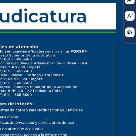
Judicatura
les de atención:
para tramitar
No son canales oficiales
PQRSDF
sejo Superior de la Judicatura:
7) 601 - 565 8500
ección Ejecutiva de Administración Judicial - DEAJ:
rera 7 # 27-18, Bogotá
7) 601 - 565 8500
uela Judicial - Rodrigo Lara Bonilla:
le 11 No 9a - 24, Bogotá
7) 601 - 565 8500
dades - Consejo Superior de la Judicatura:
rera 8 N° 12b - 82 Edificio la Bolsa
7) 601 - 565 8500
ces de interés:
ntas de correo para Notificaciones Judiciales
a del sitio
íticas de privacidad y condiciones de uso
io de atención al usuario
nsparencia y Acceso a la información