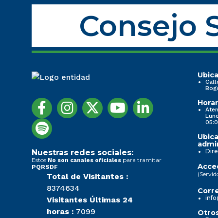
Consejo S
Ubica
Call
Bog
Horar
Aten
Lune
05:0
Ubica
admin
Dire
Nuestras redes sociales:
Estos
para tramitar
No son canales oficiales
Acced
PQRSDF
(Servid
Total de Visitantes :
8374634
Corre
info
Visitantes Últimas 24
horas :
7099
Otros