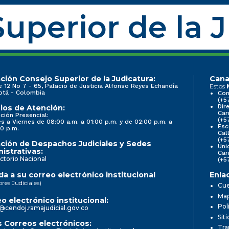
uperior de la 
ción Consejo Superior de la Judicatura:
Cana
e 12 No 7 - 65, Palacio de Justicia Alfonso Reyes Echandía
Estos
otá - Colombia
Con
(+5
Dir
ios de Atención:
Car
ción Presencial:
(+5
s a Viernes de 08:00 a.m. a 01:00 p.m. y de 02:00 p.m. a
Esc
0 p.m.
Cal
(+5
ción de Despachos Judiciales y Sedes
Uni
istrativas:
Car
ctorio Nacional
(+5
a a su correo electrónico institucional
Enla
ores Judiciales)
Cue
Map
o electrónico institucional:
Pol
@cendoj.ramajudicial.gov.co
Sit
 Correos electrónicos:
Tra