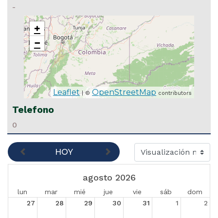
-
+
−
Leaflet
OpenStreetMap
| ©
contributors
Telefono
0
HOY
agosto 2026
lun
mar
mié
jue
vie
sáb
dom
27
28
29
30
31
1
2