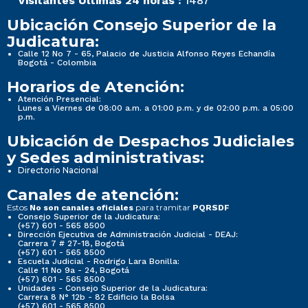
Visitantes Últimas 24 horas :
1487
Ubicación Consejo Superior de la
Judicatura:
Calle 12 No 7 - 65, Palacio de Justicia Alfonso Reyes Echandía
Bogotá - Colombia
Horarios de Atención:
Atención Presencial:
Lunes a Viernes de 08:00 a.m. a 01:00 p.m. y de 02:00 p.m. a 05:00
p.m.
Ubicación de Despachos Judiciales
y Sedes administrativas:
Directorio Nacional
Canales de atención:
Estos
para tramitar
No son canales oficiales
PQRSDF
Consejo Superior de la Judicatura:
(+57) 601 - 565 8500
Dirección Ejecutiva de Administración Judicial - DEAJ:
Carrera 7 # 27-18, Bogotá
(+57) 601 - 565 8500
Escuela Judicial - Rodrigo Lara Bonilla:
Calle 11 No 9a - 24, Bogotá
(+57) 601 - 565 8500
Unidades - Consejo Superior de la Judicatura:
Carrera 8 N° 12b - 82 Edificio la Bolsa
(+57) 601 - 565 8500