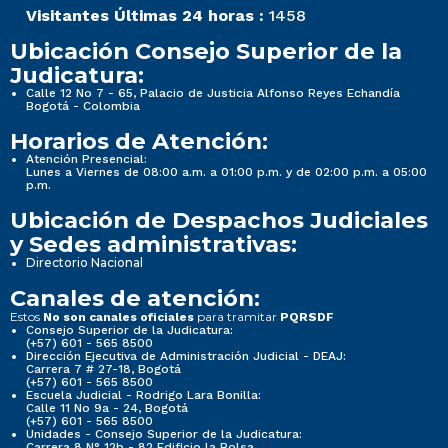
Visitantes Últimas 24 horas :
1458
Ubicación Consejo Superior de la
Judicatura:
Calle 12 No 7 - 65, Palacio de Justicia Alfonso Reyes Echandía
Bogotá - Colombia
Horarios de Atención:
Atención Presencial:
Lunes a Viernes de 08:00 a.m. a 01:00 p.m. y de 02:00 p.m. a 05:00
p.m.
Ubicación de Despachos Judiciales
y Sedes administrativas:
Directorio Nacional
Canales de atención:
Estos
para tramitar
No son canales oficiales
PQRSDF
Consejo Superior de la Judicatura:
(+57) 601 - 565 8500
Dirección Ejecutiva de Administración Judicial - DEAJ:
Carrera 7 # 27-18, Bogotá
(+57) 601 - 565 8500
Escuela Judicial - Rodrigo Lara Bonilla:
Calle 11 No 9a - 24, Bogotá
(+57) 601 - 565 8500
Unidades - Consejo Superior de la Judicatura:
Carrera 8 N° 12b - 82 Edificio la Bolsa