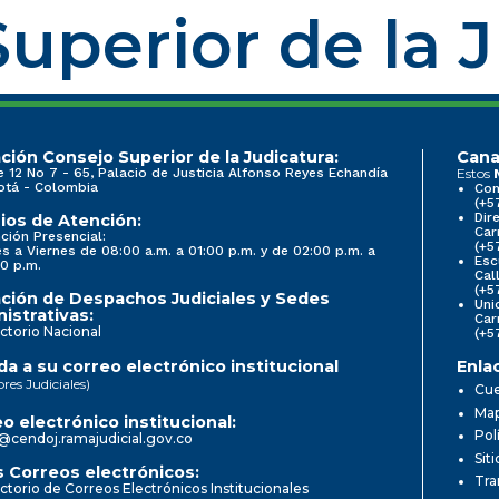
uperior de la 
ción Consejo Superior de la Judicatura:
Cana
e 12 No 7 - 65, Palacio de Justicia Alfonso Reyes Echandía
Estos
otá - Colombia
Con
(+5
Dir
ios de Atención:
Car
ción Presencial:
(+5
s a Viernes de 08:00 a.m. a 01:00 p.m. y de 02:00 p.m. a
Esc
0 p.m.
Cal
(+5
ción de Despachos Judiciales y Sedes
Uni
istrativas:
Car
ctorio Nacional
(+5
a a su correo electrónico institucional
Enla
ores Judiciales)
Cue
Map
o electrónico institucional:
Pol
@cendoj.ramajudicial.gov.co
Sit
 Correos electrónicos:
Tra
ctorio de Correos Electrónicos Institucionales