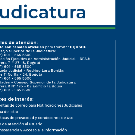
Judicatura
les de atención:
para tramitar
No son canales oficiales
PQRSDF
sejo Superior de la Judicatura:
7) 601 - 565 8500
ección Ejecutiva de Administración Judicial - DEAJ:
rera 7 # 27-18, Bogotá
7) 601 - 565 8500
uela Judicial - Rodrigo Lara Bonilla:
le 11 No 9a - 24, Bogotá
7) 601 - 565 8500
dades - Consejo Superior de la Judicatura:
rera 8 N° 12b - 82 Edificio la Bolsa
7) 601 - 565 8500
ces de interés:
ntas de correo para Notificaciones Judiciales
a del sitio
íticas de privacidad y condiciones de uso
io de atención al usuario
nsparencia y Acceso a la información