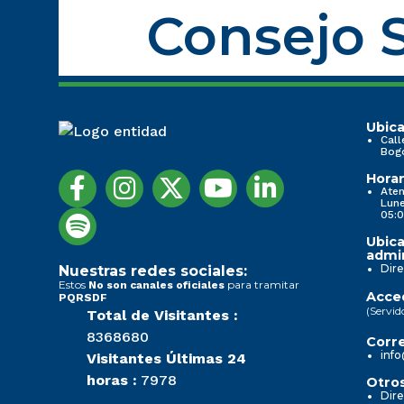
Consejo S
Ubica
Call
Bog
Horar
Aten
Lune
05:0
Ubica
admin
Dire
Nuestras redes sociales:
Estos
para tramitar
No son canales oficiales
Acced
PQRSDF
(Servid
Total de Visitantes :
8368680
Corre
info
Visitantes Últimas 24
horas :
7978
Otros
Dire