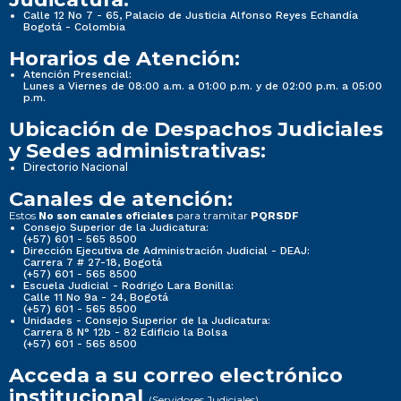
Calle 12 No 7 - 65, Palacio de Justicia Alfonso Reyes Echandía
Noticias
Noticias
Bogotá - Colombia
Horarios de Atención:
Nueva imagen (2) (2)
Nueva imagen (2) (2)
Atención Presencial:
Lunes a Viernes de 08:00 a.m. a 01:00 p.m. y de 02:00 p.m. a 05:00
p.m.
Normativa Seccional
Normativa Seccional
Ubicación de Despachos Judiciales
y Sedes administrativas:
Directorio Nacional
3. Normativa Seccional
3. Normativa Seccional
Canales de atención:
Estos
para tramitar
No son canales oficiales
PQRSDF
Consejo Superior de la Judicatura:
(+57) 601 - 565 8500
Dirección Ejecutiva de Administración Judicial - DEAJ:
Carrera 7 # 27-18, Bogotá
3.1 Normativa de la Seccional
3.1 Normativa de la Seccional
(+57) 601 - 565 8500
Escuela Judicial - Rodrigo Lara Bonilla:
Calle 11 No 9a - 24, Bogotá
(+57) 601 - 565 8500
3.1.1 Sistema de búsquedas de normas, propio de
3.1.1 Sistema de búsquedas de normas, propio de
Unidades - Consejo Superior de la Judicatura:
Carrera 8 N° 12b - 82 Edificio la Bolsa
la entidad.
la entidad.
(+57) 601 - 565 8500
Acceda a su correo electrónico
institucional
(Servidores Judiciales)