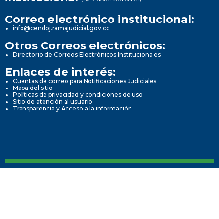
Correo electrónico institucional:
info@cendoj.ramajudicial.gov.co
...
...
Otros Correos electrónicos:
Directorio de Correos Electrónicos Institucionales
Informes de Gestión, Evaluación y Auditoria
Informes de Gestión, Evaluación y Auditoria
Enlaces de interés:
Cuentas de correo para Notificaciones Judiciales
Mapa del sitio
Políticas de privacidad y condiciones de uso
4. informes de Gestión, Evaluación y Auditoria
4. informes de Gestión, Evaluación y Auditoria
Sitio de atención al usuario
Transparencia y Acceso a la información
4.1 Informes de empalme
4.1 Informes de empalme
4.2 Informe de Gestión
4.2 Informe de Gestión
4.3 Informe de rendición de cuentas ante la...
4.3 Informe de rendición de cuentas ante la...
Información de la entidad
Información de la entidad