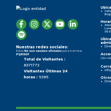
Informes de Rendicion de Cuentas
Ubica
Call
Bog
1. Información de la entidad
1. Información de la entidad
Horar
Aten
Lune
05:0
...
...
Ubica
admin
Transparencia y acceso a la información pública
Transparencia y acceso a la información pública
Dire
Nuestras redes sociales:
Estos
para tramitar
No son canales oficiales
Acced
PQRSDF
Nueva imagen (3)
Nueva imagen (3)
(Servid
Total de Visitantes :
8371772
Corre
info
Visitantes Últimas 24
Noticias
Noticias
horas :
5395
Otros
Dire
Nueva imagen (2) (2)
Nueva imagen (2) (2)
Normativa Seccional
Normativa Seccional