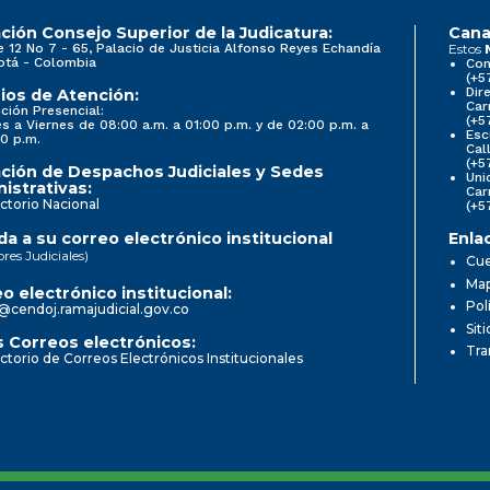
ción Consejo Superior de la Judicatura:
Cana
e 12 No 7 - 65, Palacio de Justicia Alfonso Reyes Echandía
Estos
otá - Colombia
Con
(+5
Dir
ios de Atención:
Car
ción Presencial:
(+5
s a Viernes de 08:00 a.m. a 01:00 p.m. y de 02:00 p.m. a
Esc
0 p.m.
Cal
(+5
ción de Despachos Judiciales y Sedes
Uni
istrativas:
Car
ctorio Nacional
(+5
a a su correo electrónico institucional
Enla
ores Judiciales)
Cue
Map
o electrónico institucional:
Pol
@cendoj.ramajudicial.gov.co
Sit
 Correos electrónicos:
Tra
ctorio de Correos Electrónicos Institucionales