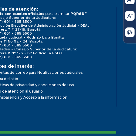
les de atención:
para tramitar
No son canales oficiales
PQRSDF
sejo Superior de la Judicatura:
7) 601 - 565 8500
ección Ejecutiva de Administración Judicial - DEAJ:
rera 7 # 27-18, Bogotá
7) 601 - 565 8500
uela Judicial - Rodrigo Lara Bonilla:
le 11 No 9a - 24, Bogotá
7) 601 - 565 8500
dades - Consejo Superior de la Judicatura:
rera 8 N° 12b - 82 Edificio la Bolsa
7) 601 - 565 8500
ces de interés:
ntas de correo para Notificaciones Judiciales
a del sitio
íticas de privacidad y condiciones de uso
io de atención al usuario
nsparencia y Acceso a la información