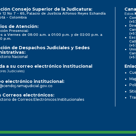
ción Consejo Superior de la Judicatura:
Cana
e 12 No 7 - 65, Palacio de Justicia Alfonso Reyes Echandía
Estos
otá - Colombia
Con
(+5
Dir
ios de Atención:
Car
ción Presencial:
(+5
s a Viernes de 08:00 a.m. a 01:00 p.m. y de 02:00 p.m. a
Esc
0 p.m.
Cal
(+5
ción de Despachos Judiciales y Sedes
Uni
istrativas:
Car
ctorio Nacional
(+5
a a su correo electrónico institucional
Enla
ores Judiciales)
Cue
Map
o electrónico institucional:
Pol
@cendoj.ramajudicial.gov.co
Sit
 Correos electrónicos:
Tra
ctorio de Correos Electrónicos Institucionales