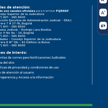
les de atención:
para tramitar
No son canales oficiales
PQRSDF
sejo Superior de la Judicatura:
7) 601 - 565 8500
ección Ejecutiva de Administración Judicial - DEAJ:
rera 7 # 27-18, Bogotá
7) 601 - 565 8500
uela Judicial - Rodrigo Lara Bonilla:
le 11 No 9a - 24, Bogotá
7) 601 - 565 8500
dades - Consejo Superior de la Judicatura:
rera 8 N° 12b - 82 Edificio la Bolsa
7) 601 - 565 8500
ces de interés:
ntas de correo para Notificaciones Judiciales
a del sitio
íticas de privacidad y condiciones de uso
io de atención al usuario
nsparencia y Acceso a la información