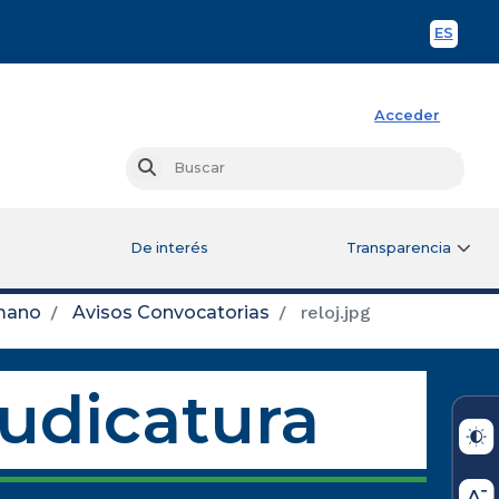
ES
Spani
Acceder
Busc
Buscar
De interés
Transparencia
mano
Avisos Convocatorias
reloj.jpg
Judicatura