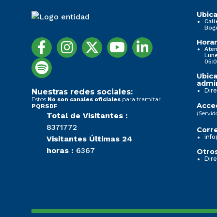
Ubica
Subido por
Alexandra
Call
Bog
Isabel Mieles Mieles
, 5/03/26 13:56
1. Información de la entidad
1. Información de la entidad
Horar
Aten
Lune
05:0
...
...
Ubica
admin
Transparencia y acceso a la información pública
Transparencia y acceso a la información pública
Dire
Nuestras redes sociales:
Estos
para tramitar
No son canales oficiales
Acced
PQRSDF
Nueva imagen (3)
Nueva imagen (3)
(Servid
Total de Visitantes :
8371772
Corre
info
Visitantes Últimas 24
Noticias
Noticias
horas :
6367
Otros
Dire
Nueva imagen (2) (2)
Nueva imagen (2) (2)
Normativa Seccional
Normativa Seccional