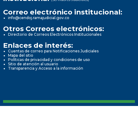
1. Información de la entidad
1. Información de la entidad
Correo electrónico institucional:
info@cendoj.ramajudicial.gov.co
Otros Correos electrónicos:
1.1. Director Seccional
1.1. Director Seccional
Directorio de Correos Electrónicos Institucionales
Enlaces de interés:
1.2. Directorio Institucional
1.2. Directorio Institucional
Cuentas de correo para Notificaciones Judiciales
Mapa del sitio
Políticas de privacidad y condiciones de uso
1.2.1. Información de contacto.
1.2.1. Información de contacto.
Sitio de atención al usuario
Transparencia y Acceso a la información
1.2.2. Ubicación física.
1.2.2. Ubicación física.
1.2.3....
1.2.3....
prueba de slider
prueba de slider