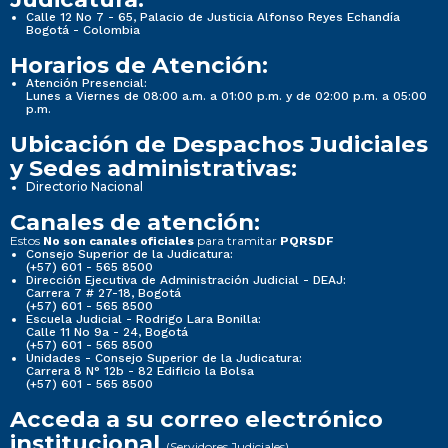
...
...
Calle 12 No 7 - 65, Palacio de Justicia Alfonso Reyes Echandía
Bogotá - Colombia
Informes de Gestión, Evaluación y Auditoria
Informes de Gestión, Evaluación y Auditoria
Horarios de Atención:
Atención Presencial:
Lunes a Viernes de 08:00 a.m. a 01:00 p.m. y de 02:00 p.m. a 05:00
p.m.
4. informes de Gestión, Evaluación y Auditoria
4. informes de Gestión, Evaluación y Auditoria
Ubicación de Despachos Judiciales
y Sedes administrativas:
Directorio Nacional
Canales de atención:
4.1 Informes de empalme
4.1 Informes de empalme
Estos
para tramitar
No son canales oficiales
PQRSDF
Consejo Superior de la Judicatura:
(+57) 601 - 565 8500
4.2 Informe de Gestión
4.2 Informe de Gestión
Dirección Ejecutiva de Administración Judicial - DEAJ:
Carrera 7 # 27-18, Bogotá
(+57) 601 - 565 8500
Escuela Judicial - Rodrigo Lara Bonilla:
4.3 Informe de rendición de cuentas ante la...
4.3 Informe de rendición de cuentas ante la...
Calle 11 No 9a - 24, Bogotá
(+57) 601 - 565 8500
Unidades - Consejo Superior de la Judicatura:
Información de la entidad
Información de la entidad
Carrera 8 N° 12b - 82 Edificio la Bolsa
(+57) 601 - 565 8500
Acceda a su correo electrónico
institucional
(Servidores Judiciales)