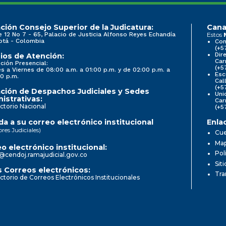
ción Consejo Superior de la Judicatura:
Cana
e 12 No 7 - 65, Palacio de Justicia Alfonso Reyes Echandía
Estos
otá - Colombia
Con
(+5
Dir
ios de Atención:
Car
ción Presencial:
(+5
s a Viernes de 08:00 a.m. a 01:00 p.m. y de 02:00 p.m. a
Esc
0 p.m.
Cal
(+5
ción de Despachos Judiciales y Sedes
Uni
istrativas:
Car
ctorio Nacional
(+5
a a su correo electrónico institucional
Enla
ores Judiciales)
Cue
Map
o electrónico institucional:
Pol
@cendoj.ramajudicial.gov.co
Sit
 Correos electrónicos:
Tra
ctorio de Correos Electrónicos Institucionales