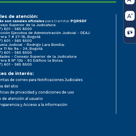
les de atención:
para tramitar
No son canales oficiales
PQRSDF
sejo Superior de la Judicatura:
7) 601 - 565 8500
ección Ejecutiva de Administración Judicial - DEAJ:
rera 7 # 27-18, Bogotá
7) 601 - 565 8500
uela Judicial - Rodrigo Lara Bonilla:
le 11 No 9a - 24, Bogotá
7) 601 - 565 8500
dades - Consejo Superior de la Judicatura:
rera 8 N° 12b - 82 Edificio la Bolsa
7) 601 - 565 8500
ces de interés:
ntas de correo para Notificaciones Judiciales
a del sitio
íticas de privacidad y condiciones de uso
io de atención al usuario
nsparencia y Acceso a la información