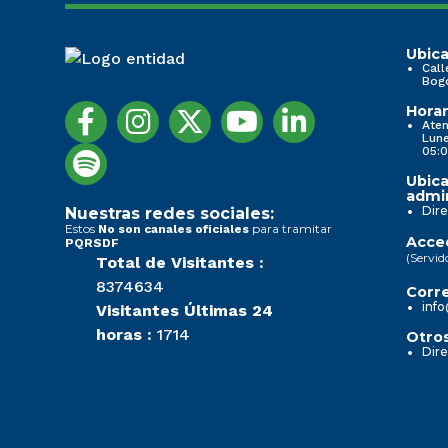
ChatGPT Image 26
Ubica
Call
Bog
may 2026, 02_51_55
1. Información de la entidad
1. Información de la entidad
Horar
p.m..png (Versión 1.0)
Aten
Lune
05:0
...
...
Ubica
Subido por
Javier
admin
Transparencia y acceso a la información pública
Transparencia y acceso a la información pública
Dire
Nuestras redes sociales:
Camilo Maestre Perea
, 26/05/26 14:54
Estos
para tramitar
No son canales oficiales
Acced
PQRSDF
Nueva imagen (3)
Nueva imagen (3)
(Servid
Total de Visitantes :
8374634
Corre
info
Visitantes Últimas 24
Noticias
Noticias
horas :
1714
Otros
Dire
Nueva imagen (2) (2)
Nueva imagen (2) (2)
Normativa Seccional
Normativa Seccional