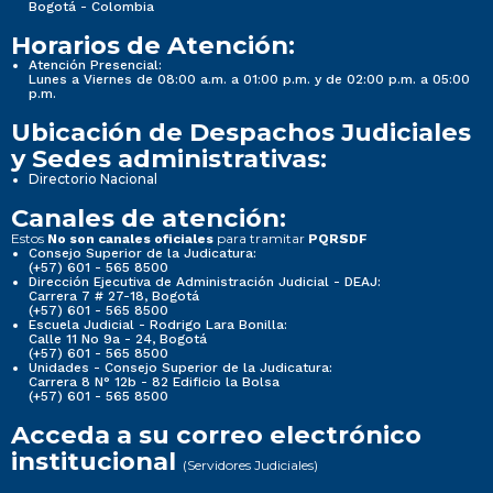
Bogotá - Colombia
Horarios de Atención:
Nueva imagen (2) (2)
Nueva imagen (2) (2)
Atención Presencial:
Lunes a Viernes de 08:00 a.m. a 01:00 p.m. y de 02:00 p.m. a 05:00
p.m.
ESTIMADO USUARIO!
Normativa Seccional
Normativa Seccional
Ubicación de Despachos Judiciales
y Sedes administrativas:
CONSULTAR LOS PROCESOS JUDICIALES DE LOS
Directorio Nacional
JUZGADOS ADSCRITOS A LA SECCIONAL
3. Normativa Seccional
3. Normativa Seccional
VALLEDUPAR
Canales de atención:
Estos
para tramitar
No son canales oficiales
PQRSDF
AHORA ES MÁS FACIL,
HAGA CLIC EN LA
Consejo Superior de la Judicatura:
(+57) 601 - 565 8500
SIGUIENTE IMAGEN PARA VER EL INSTRUCTIVO.
Dirección Ejecutiva de Administración Judicial - DEAJ:
Carrera 7 # 27-18, Bogotá
3.1 Normativa de la Seccional
3.1 Normativa de la Seccional
(+57) 601 - 565 8500
Escuela Judicial - Rodrigo Lara Bonilla:
Calle 11 No 9a - 24, Bogotá
(+57) 601 - 565 8500
3.1.1 Sistema de búsquedas de normas, propio de
3.1.1 Sistema de búsquedas de normas, propio de
Unidades - Consejo Superior de la Judicatura:
Carrera 8 N° 12b - 82 Edificio la Bolsa
la entidad.
la entidad.
(+57) 601 - 565 8500
Acceda a su correo electrónico
DIRECTORIO DESPACHOS JUDICIALES
institucional
(Servidores Judiciales)
SECCIONAL VALLEDUPAR