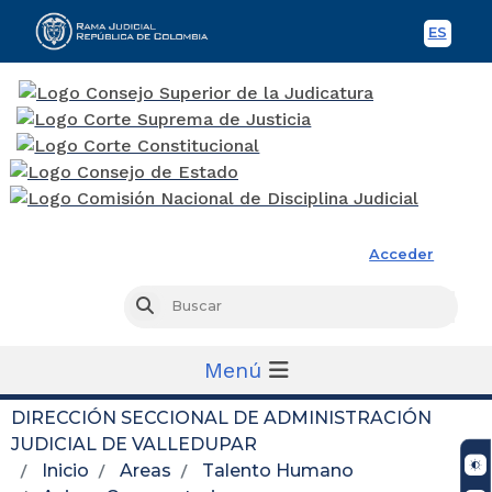
Temas de la Dirección Seccional
ES
Spani
Temas de la Dirección Seccional
Rama Judicial
1. Información de la entidad
Acceder
...
Busc
Buscar
Transparencia y acceso a la información pública
Menú
Nueva imagen (3)
DIRECCIÓN SECCIONAL DE ADMINISTRACIÓN
JUDICIAL DE VALLEDUPAR
Noticias
Inicio
Areas
Talento Humano