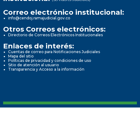
1. Información de la entidad
Correo electrónico institucional:
info@cendoj.ramajudicial.gov.co
...
Otros Correos electrónicos:
1.1. Director Seccional
Directorio de Correos Electrónicos Institucionales
Informes de Gestión, Evaluación y Auditoria
Enlaces de interés:
1.2. Directorio Institucional
Cuentas de correo para Notificaciones Judiciales
Mapa del sitio
Políticas de privacidad y condiciones de uso
1.2.1. Información de contacto.
4. informes de Gestión, Evaluación y Auditoria
Sitio de atención al usuario
Transparencia y Acceso a la información
1.2.2. Ubicación física.
1.2.3....
4.1 Informes de empalme
prueba de slider
4.2 Informe de Gestión
4.3 Informe de rendición de cuentas ante la...
Información de la entidad