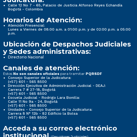
...
Calle 12 No 7 - 65, Palacio de Justicia Alfonso Reyes Echandía
Noticias
Bogotá - Colombia
Informes de Gestión, Evaluación y Auditoria
Horarios de Atención:
Nueva imagen (2) (2)
Atención Presencial:
Lunes a Viernes de 08:00 a.m. a 01:00 p.m. y de 02:00 p.m. a 05:00
p.m.
Normativa Seccional
4. informes de Gestión, Evaluación y Auditoria
Ubicación de Despachos Judiciales
y Sedes administrativas:
Directorio Nacional
3. Normativa Seccional
Canales de atención:
4.1 Informes de empalme
Estos
para tramitar
No son canales oficiales
PQRSDF
Consejo Superior de la Judicatura:
(+57) 601 - 565 8500
4.2 Informe de Gestión
Dirección Ejecutiva de Administración Judicial - DEAJ:
Carrera 7 # 27-18, Bogotá
3.1 Normativa de la Seccional
(+57) 601 - 565 8500
Escuela Judicial - Rodrigo Lara Bonilla:
4.3 Informe de rendición de cuentas ante la...
Calle 11 No 9a - 24, Bogotá
(+57) 601 - 565 8500
3.1.1 Sistema de búsquedas de normas, propio de
Unidades - Consejo Superior de la Judicatura:
Información de la entidad
Carrera 8 N° 12b - 82 Edificio la Bolsa
la entidad.
(+57) 601 - 565 8500
Acceda a su correo electrónico
institucional
(Servidores Judiciales)