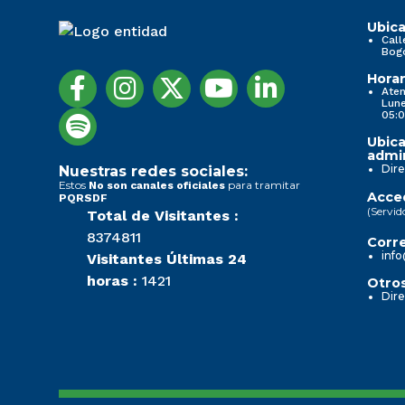
Informes de Gestión
Ubica
Call
Bog
1. Información de la entidad
1. Información de la entidad
Horar
Aten
Lune
05:0
...
...
Ubica
admin
Transparencia y acceso a la información pública
Transparencia y acceso a la información pública
Dire
Nuestras redes sociales:
Estos
para tramitar
No son canales oficiales
Acced
PQRSDF
Nueva imagen (3)
Nueva imagen (3)
(Servid
Total de Visitantes :
8374811
Corre
info
Visitantes Últimas 24
Noticias
Noticias
horas :
1421
Otros
Dire
Nueva imagen (2) (2)
Nueva imagen (2) (2)
Normativa Seccional
Normativa Seccional