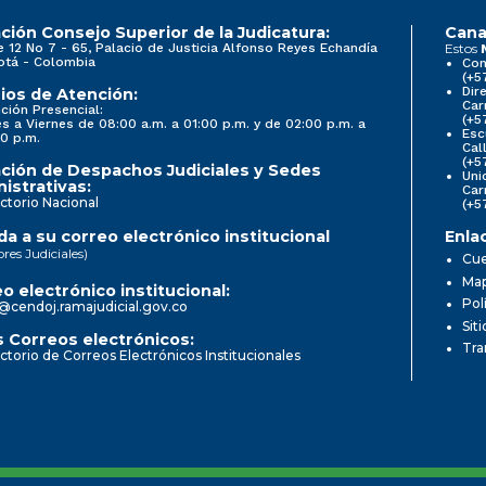
ción Consejo Superior de la Judicatura:
Cana
e 12 No 7 - 65, Palacio de Justicia Alfonso Reyes Echandía
Estos
otá - Colombia
Con
(+5
Dir
ios de Atención:
Car
ción Presencial:
(+5
s a Viernes de 08:00 a.m. a 01:00 p.m. y de 02:00 p.m. a
Esc
0 p.m.
Cal
(+5
ción de Despachos Judiciales y Sedes
Uni
istrativas:
Car
ctorio Nacional
(+5
a a su correo electrónico institucional
Enla
ores Judiciales)
Cue
Map
o electrónico institucional:
Pol
@cendoj.ramajudicial.gov.co
Sit
 Correos electrónicos:
Tra
ctorio de Correos Electrónicos Institucionales