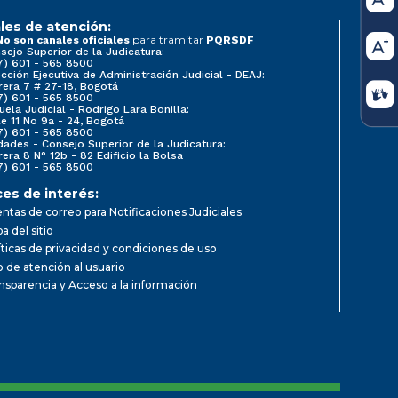
les de atención:
para tramitar
No son canales oficiales
PQRSDF
sejo Superior de la Judicatura:
7) 601 - 565 8500
ección Ejecutiva de Administración Judicial - DEAJ:
rera 7 # 27-18, Bogotá
7) 601 - 565 8500
uela Judicial - Rodrigo Lara Bonilla:
le 11 No 9a - 24, Bogotá
7) 601 - 565 8500
dades - Consejo Superior de la Judicatura:
rera 8 N° 12b - 82 Edificio la Bolsa
7) 601 - 565 8500
ces de interés:
ntas de correo para Notificaciones Judiciales
a del sitio
íticas de privacidad y condiciones de uso
io de atención al usuario
nsparencia y Acceso a la información