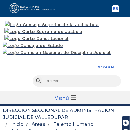
Temas de la Dirección Seccional
ES
Spani
Temas de la Dirección Seccional
Rama Judicial
1. Información de la entidad
Acceder
...
Busc
Buscar
Transparencia y acceso a la información pública
Menú
Nueva imagen (3)
DIRECCIÓN SECCIONAL DE ADMINISTRACIÓN
JUDICIAL DE VALLEDUPAR
Noticias
Inicio
Areas
Talento Humano