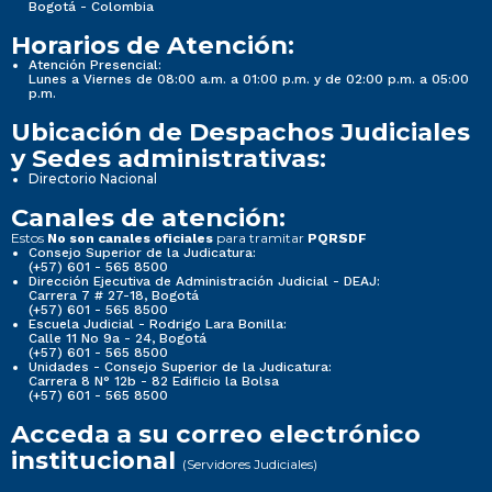
CORRECTIVO DE LAS
Bogotá - Colombia
...
PLANTAS
Horarios de Atención:
ELÉCTRICAS
Nueva imagen (2) (2)
Informes de Gestión, Evaluación y Auditoria
Atención Presencial:
UBICADAS EN SEDES
Lunes a Viernes de 08:00 a.m. a 01:00 p.m. y de 02:00 p.m. a 05:00
p.m.
JUDICIALES DEL
Normativa Seccional
DEPARTAMENTO DEL
Ubicación de Despachos Judiciales
CESAR.
4. informes de Gestión, Evaluación y Auditoria
y Sedes administrativas:
CONTRATAR EN
Directorio Nacional
NOMBRE DE LA
3. Normativa Seccional
Canales de atención:
NACIÓN - CONSEJO
SUPERIOR DE LA
Estos
para tramitar
No son canales oficiales
PQRSDF
4.1 Informes de empalme
Consejo Superior de la Judicatura:
JUDICATURA -
(+57) 601 - 565 8500
DIRECCIÓN
Dirección Ejecutiva de Administración Judicial - DEAJ:
Carrera 7 # 27-18, Bogotá
EJECUTIVA
4.2 Informe de Gestión
3.1 Normativa de la Seccional
(+57) 601 - 565 8500
Escuela Judicial - Rodrigo Lara Bonilla:
SECCIONAL DE
Calle 11 No 9a - 24, Bogotá
ADMINISTRACIÓN
(+57) 601 - 565 8500
4.3 Informe de rendición de cuentas ante la...
3.1.1 Sistema de búsquedas de normas, propio de
Unidades - Consejo Superior de la Judicatura:
JUDICIAL DE
Carrera 8 N° 12b - 82 Edificio la Bolsa
la entidad.
(+57) 601 - 565 8500
VALLEDUPAR, EL
Información de la entidad
SERVICIO DE
Acceda a su correo electrónico
ATENCIÓN DE
MC-VA-02-
institucional
(Servidores Judiciales)
CO1.PCCNTR.938106
URGENCIAS Y
16
2026
EMERGENCIAS