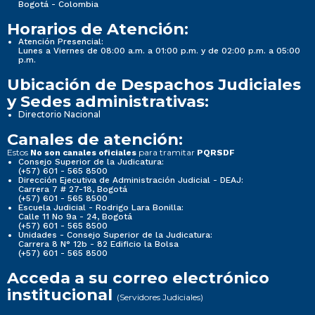
Bogotá - Colombia
Horarios de Atención:
Nueva imagen (2) (2)
Nueva imagen (2) (2)
Atención Presencial:
Lunes a Viernes de 08:00 a.m. a 01:00 p.m. y de 02:00 p.m. a 05:00
p.m.
Normativa Seccional
Normativa Seccional
Ubicación de Despachos Judiciales
y Sedes administrativas:
Directorio Nacional
3. Normativa Seccional
3. Normativa Seccional
Canales de atención:
Estos
para tramitar
No son canales oficiales
PQRSDF
Consejo Superior de la Judicatura:
(+57) 601 - 565 8500
Dirección Ejecutiva de Administración Judicial - DEAJ:
Carrera 7 # 27-18, Bogotá
3.1 Normativa de la Seccional
3.1 Normativa de la Seccional
(+57) 601 - 565 8500
Escuela Judicial - Rodrigo Lara Bonilla:
Calle 11 No 9a - 24, Bogotá
(+57) 601 - 565 8500
3.1.1 Sistema de búsquedas de normas, propio de
3.1.1 Sistema de búsquedas de normas, propio de
Unidades - Consejo Superior de la Judicatura:
Carrera 8 N° 12b - 82 Edificio la Bolsa
la entidad.
la entidad.
(+57) 601 - 565 8500
Acceda a su correo electrónico
institucional
(Servidores Judiciales)