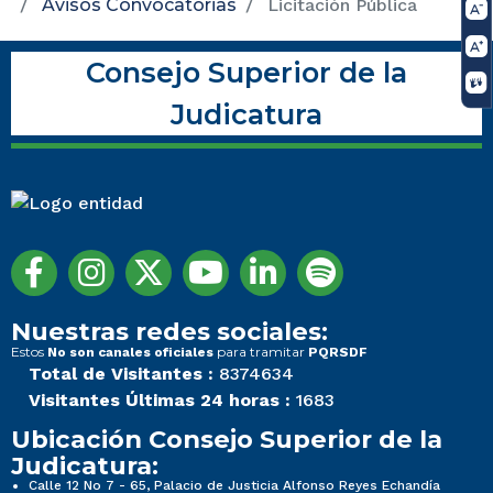
Avisos Convocatorias
Licitación Pública
ASISTENTE ADMINISTRATIVO GRADO 5
ASISTENTE ADMINISTRATIVO GRADO 5
ASISTENTE ADMINISTRATIVO GRADO 5
ASISTENTE ADMINISTRATIVO GRADO 5
ASISTENTE ADMINISTRATIVO GRADO 5
ASISTENTE ADMINISTRATIVO GRADO 5
ASISTENTE ADMINISTRATIVO GRADO 5
ASISTENTE ADMINISTRATIVO GRADO 5
ASISTENTE ADMINISTRATIVO GRADO 5
ASISTENTE ADMINISTRATIVO GRADO 5
ASISTENTE ADMINISTRATIVO GRADO 5
Temas de la Dirección Seccional
Temas de la Dirección Seccional
Consejo Superior de la
Licitación Pública
Licitación Pública
Judicatura
Temas de la Dirección Seccional
Temas de la Dirección Seccional
1. Información de la entidad
1. Información de la entidad
Nuestras redes sociales:
...
...
Estos
para tramitar
No son canales oficiales
PQRSDF
Total de Visitantes :
8374634
Transparencia y acceso a la información pública
Transparencia y acceso a la información pública
Visitantes Últimas 24 horas :
1683
Ubicación Consejo Superior de la
Nueva imagen (3)
Nueva imagen (3)
Judicatura:
Calle 12 No 7 - 65, Palacio de Justicia Alfonso Reyes Echandía
Noticias
Noticias