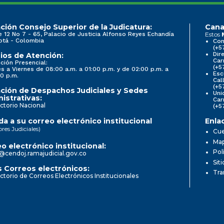
ción Consejo Superior de la Judicatura:
Cana
e 12 No 7 - 65, Palacio de Justicia Alfonso Reyes Echandía
Estos
otá - Colombia
Con
(+5
Dir
ios de Atención:
Car
ción Presencial:
(+5
s a Viernes de 08:00 a.m. a 01:00 p.m. y de 02:00 p.m. a
Esc
0 p.m.
Cal
(+5
ción de Despachos Judiciales y Sedes
Uni
istrativas:
Car
ctorio Nacional
(+5
a a su correo electrónico institucional
Enla
ores Judiciales)
Cue
Map
o electrónico institucional:
Pol
@cendoj.ramajudicial.gov.co
Sit
 Correos electrónicos:
Tra
ctorio de Correos Electrónicos Institucionales