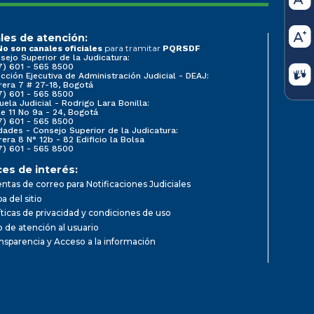
les de atención:
para tramitar
No son canales oficiales
PQRSDF
sejo Superior de la Judicatura:
7) 601 - 565 8500
ección Ejecutiva de Administración Judicial - DEAJ:
rera 7 # 27-18, Bogotá
7) 601 - 565 8500
uela Judicial - Rodrigo Lara Bonilla:
le 11 No 9a - 24, Bogotá
7) 601 - 565 8500
dades - Consejo Superior de la Judicatura:
rera 8 N° 12b - 82 Edificio la Bolsa
7) 601 - 565 8500
ces de interés:
ntas de correo para Notificaciones Judiciales
a del sitio
íticas de privacidad y condiciones de uso
io de atención al usuario
nsparencia y Acceso a la información