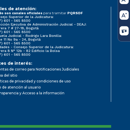
les de atención:
para tramitar
No son canales oficiales
PQRSDF
sejo Superior de la Judicatura:
7) 601 - 565 8500
ección Ejecutiva de Administración Judicial - DEAJ:
rera 7 # 27-18, Bogotá
7) 601 - 565 8500
uela Judicial - Rodrigo Lara Bonilla:
le 11 No 9a - 24, Bogotá
7) 601 - 565 8500
dades - Consejo Superior de la Judicatura:
rera 8 N° 12b - 82 Edificio la Bolsa
7) 601 - 565 8500
ces de interés:
ntas de correo para Notificaciones Judiciales
a del sitio
íticas de privacidad y condiciones de uso
io de atención al usuario
nsparencia y Acceso a la información