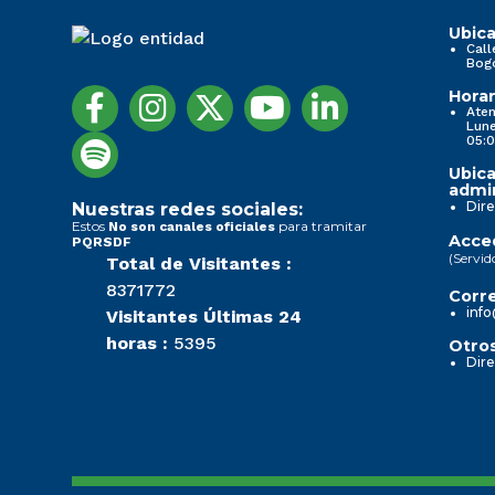
1.0)
Ubica
Call
Bog
Subido por
ADRIANA
1. Información de la entidad
1. Información de la entidad
Horar
Aten
Lune
VILLADIEGO
, 29/04/26 12:47
05:0
...
...
Ubica
admin
Transparencia y acceso a la información pública
Transparencia y acceso a la información pública
Dire
Nuestras redes sociales:
1
de
2
Estos
para tramitar
No son canales oficiales
Acced
PQRSDF
Nueva imagen (3)
Nueva imagen (3)
(Servid
Total de Visitantes :
8371772
Corre
info
Visitantes Últimas 24
Noticias
Noticias
horas :
5395
Otros
Dire
Nueva imagen (2) (2)
Nueva imagen (2) (2)
Normativa Seccional
Normativa Seccional