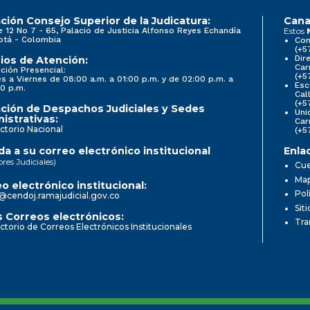
ción Consejo Superior de la Judicatura:
Cana
e 12 No 7 - 65, Palacio de Justicia Alfonso Reyes Echandía
Estos
otá - Colombia
Con
(+5
Dir
ios de Atención:
Car
ción Presencial:
(+5
s a Viernes de 08:00 a.m. a 01:00 p.m. y de 02:00 p.m. a
Esc
0 p.m.
Cal
(+5
ción de Despachos Judiciales y Sedes
Uni
istrativas:
Car
ctorio Nacional
(+5
a a su correo electrónico institucional
Enla
ores Judiciales)
Cue
Map
o electrónico institucional:
Pol
@cendoj.ramajudicial.gov.co
Sit
 Correos electrónicos:
Tra
ctorio de Correos Electrónicos Institucionales