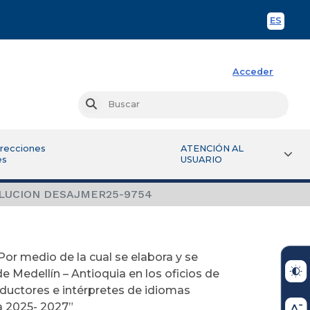
ES
Spani
Acceder
Busc
Buscar
irecciones
ATENCIÓN AL
es
USUARIO
LUCION DESAJMER25-9754
r medio de la cual se elabora y se
l de Medellín – Antioquia en los oficios de
aductores e intérpretes de idiomas
a 2025- 2027”