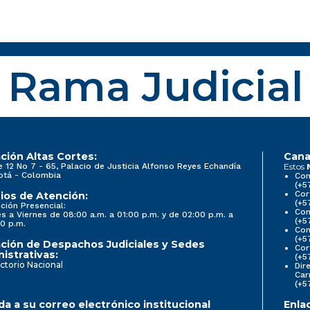
Rama Judicial
ción Altas Cortes:
Cana
e 12 No 7 - 65, Palacio de Justicia Alfonso Reyes Echandía
Estos
otá - Colombia
Con
(+5
Cor
ios de Atención:
(+5
ción Presencial:
Con
s a Viernes de 08:00 a.m. a 01:00 p.m. y de 02:00 p.m. a
(+5
0 p.m.
Com
(+5
ción de Despachos Judiciales y Sedes
Cor
istrativas:
(+5
ctorio Nacional
Dir
Car
(+5
a a su correo electrónico institucional
Enla