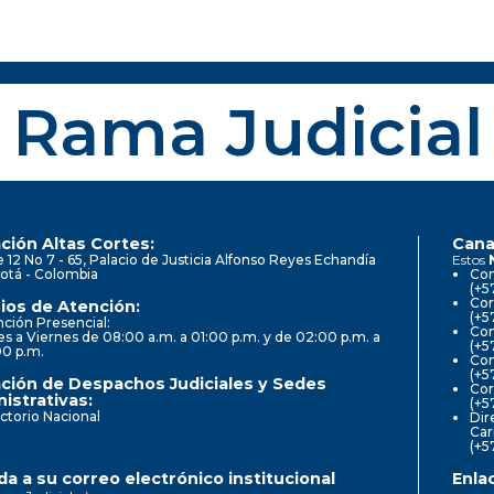
Rama Judicial
ción Altas Cortes:
Cana
e 12 No 7 - 65, Palacio de Justicia Alfonso Reyes Echandía
Estos
otá - Colombia
Con
(+5
Cor
ios de Atención:
(+5
ción Presencial:
Con
s a Viernes de 08:00 a.m. a 01:00 p.m. y de 02:00 p.m. a
(+5
00 p.m.
Com
(+5
ción de Despachos Judiciales y Sedes
Cor
istrativas:
(+5
ctorio Nacional
Dir
Car
(+5
a a su correo electrónico institucional
Enla