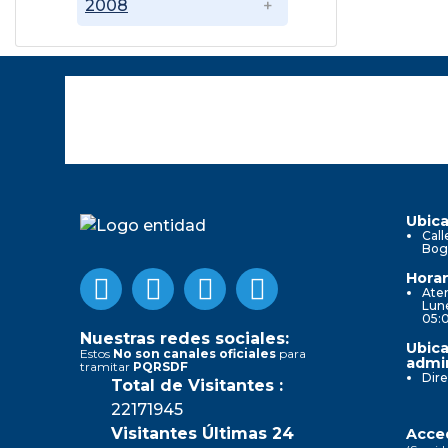
2008
Ubica
Call
Bog
Horar
Aten
Lune
05:
Nuestras redes sociales:
Ubica
Estos
No son canales oficiales
para
admin
tramitar
PQRSDF
Dire
Total de Visitantes :
22171945
Visitantes Últimas 24
Acced