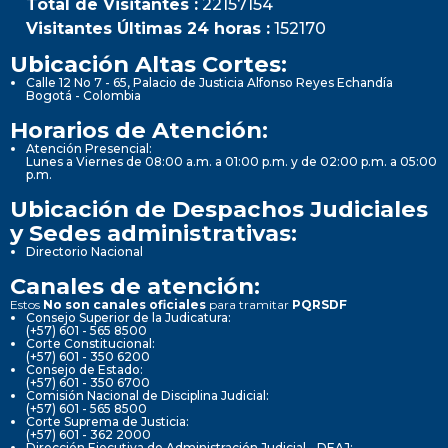
Total de Visitantes :
22157154
Visitantes Últimas 24 horas :
152170
Ubicación Altas Cortes:
Calle 12 No 7 - 65, Palacio de Justicia Alfonso Reyes Echandía
Bogotá - Colombia
Horarios de Atención:
Atención Presencial:
Lunes a Viernes de 08:00 a.m. a 01:00 p.m. y de 02:00 p.m. a 05:00
p.m.
Ubicación de Despachos Judiciales
y Sedes administrativas:
Directorio Nacional
Canales de atención:
Estos
No son canales oficiales
para tramitar
PQRSDF
Consejo Superior de la Judicatura:
(+57) 601 - 565 8500
Corte Constitucional:
(+57) 601 - 350 6200
Consejo de Estado:
(+57) 601 - 350 6700
Comisión Nacional de Disciplina Judicial:
(+57) 601 - 565 8500
Corte Suprema de Justicia:
(+57) 601 - 362 2000
Dirección Ejecutiva de Administración Judicial - DEAJ: