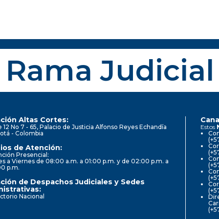
Rama Judicial
ción Altas Cortes:
Cana
e 12 No 7 - 65, Palacio de Justicia Alfonso Reyes Echandía
Estos
otá - Colombia
Con
(+5
Cor
ios de Atención:
(+5
ción Presencial:
Con
s a Viernes de 08:00 a.m. a 01:00 p.m. y de 02:00 p.m. a
(+5
00 p.m.
Com
(+5
ción de Despachos Judiciales y Sedes
Cor
istrativas:
(+5
ctorio Nacional
Dir
Car
(+5