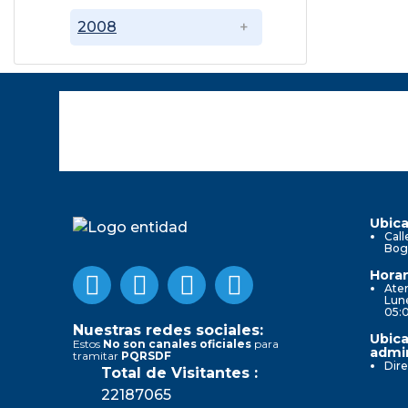
2008
Ubica
Call
Bog
Horar
Aten
Lune
05:
Nuestras redes sociales:
Ubica
Estos
No son canales oficiales
para
admin
tramitar
PQRSDF
Dire
Total de Visitantes :
22187065