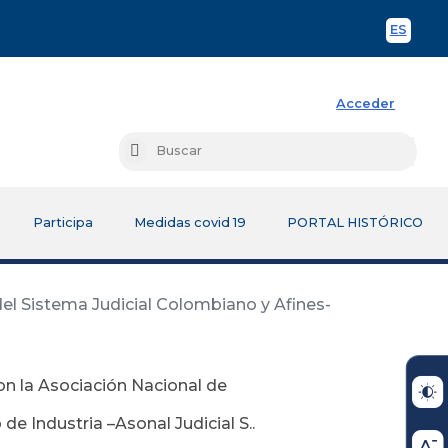
ES
Spani
Acceder
Busc
Buscar
Participa
Medidas covid 19
PORTAL HISTÓRICO
del Sistema Judicial Colombiano y Afines-
on la Asociación Nacional de
e Industria –Asonal Judicial S..