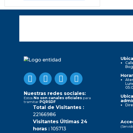
Ubica
Call
Bog
Horar
Aten
Lune
05:
Nuestras redes sociales:
Ubica
Estos
No son canales oficiales
para
admin
tramitar
PQRSDF
Dire
Total de Visitantes :
22166986
Visitantes Últimas 24
Acced
(Servid
horas :
105713