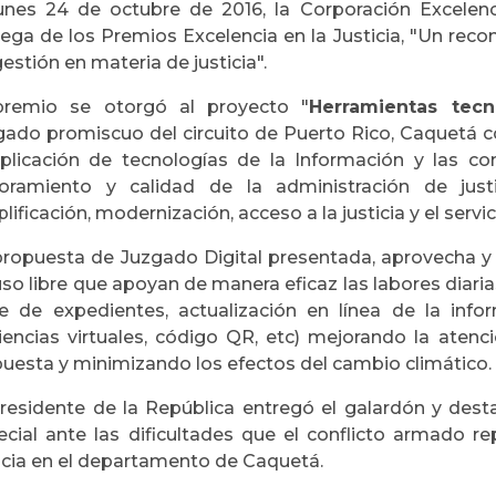
lunes 24 de octubre de 2016, la Corporación Excelenci
rega de los Premios Excelencia en la Justicia, "Un reco
estión en materia de justicia".
premio se otorgó al proyecto "
Herramientas tecn
gado promiscuo del circuito de Puerto Rico, Caquetá 
aplicación de tecnologías de la Información y las co
oramiento y calidad de la administración de justi
lificación, modernización, acceso a la justicia y el servi
propuesta de Juzgado Digital presentada, aprovecha y 
so libre que apoyan de manera eficaz las labores diari
e de expedientes, actualización en línea de la inform
iencias virtuales, código QR, etc) mejorando la atenc
puesta y minimizando los efectos del cambio climático.
Presidente de la República entregó el galardón y dest
ecial ante las dificultades que el conflicto armado r
ticia en el departamento de Caquetá.