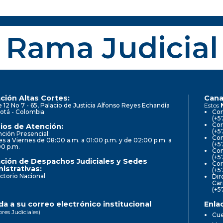
Rama Judicial
ción Altas Cortes:
Cana
e 12 No 7 - 65, Palacio de Justicia Alfonso Reyes Echandía
Estos
otá - Colombia
Con
(+5
Cor
ios de Atención:
(+5
ción Presencial:
Con
s a Viernes de 08:00 a.m. a 01:00 p.m. y de 02:00 p.m. a
(+5
00 p.m.
Com
(+5
ción de Despachos Judiciales y Sedes
Cor
istrativas:
(+5
ctorio Nacional
Dir
Car
(+5
a a su correo electrónico institucional
Enla
ores Judiciales)
Cue