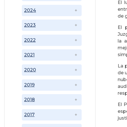
El 
ent
2024
de g
2023
El 
Juz
2022
la 
mej
simp
2021
La 
2020
de u
nub
2019
aud
res
2018
El 
esp
2017
jus