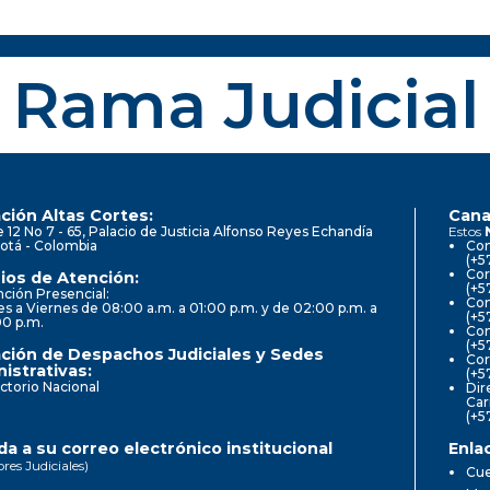
Rama Judicial
ción Altas Cortes:
Cana
e 12 No 7 - 65, Palacio de Justicia Alfonso Reyes Echandía
Estos
otá - Colombia
Con
(+5
Cor
ios de Atención:
(+5
ción Presencial:
Con
s a Viernes de 08:00 a.m. a 01:00 p.m. y de 02:00 p.m. a
(+5
00 p.m.
Com
(+5
ción de Despachos Judiciales y Sedes
Cor
istrativas:
(+5
ctorio Nacional
Dir
Car
(+5
a a su correo electrónico institucional
Enla
ores Judiciales)
Cue