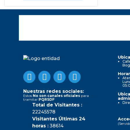
Ubica
Call
Bog
Horar
Aten
Lune
05:
Nuestras redes sociales:
Ubica
Estos
No son canales oficiales
para
admin
tramitar
PQRSDF
Dire
Total de Visitantes :
22245578
Visitantes Últimas 24
Acced
(Servid
horas :
38614