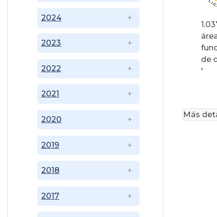
2024
1.03
área
2023
fun
de d
2022
'
2021
Más deta
2020
2019
2018
2017