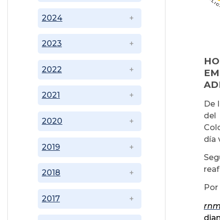
2024
2023
HO
2022
EM
AD
2021
De l
del
2020
Col
día 
2019
Seg
rea
2018
Por 
2017
rnm
dia