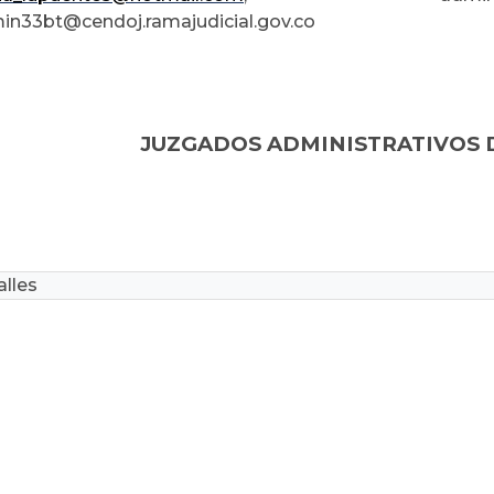
in33bt@cendoj.ramajudicial.gov.co
JUZGADOS ADMINISTRATIVOS 
lles