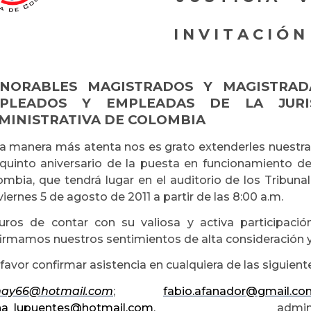
I N V I T A C I Ó N
NORABLES MAGISTRADOS Y MAGISTRADA
PLEADOS Y EMPLEADAS DE LA JURIS
MINISTRATIVA DE COLOMBIA
a manera más atenta nos es grato extenderles nuestra c
 quinto aniversario de la puesta en funcionamiento de
ombia, que tendrá lugar en el auditorio de los Tribun
viernes 5 de agosto de 2011 a partir de las 8:00 a.m.
uros de contar con su valiosa y activa participaci
firmamos nuestros sentimientos de alta consideración y
favor confirmar asistencia en cualquiera de las siguient
ay66@hotmail.com
;
fabio.afanador@gmail.co
na_lupuentes@hotmail.com
, admin23bt@cendo