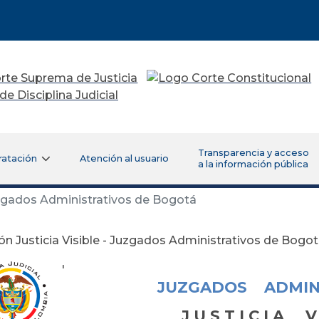
Transparencia y acceso
ratación
Atención al usuario
a la información pública
Juzgados Administrativos de Bogotá
ión Justicia Visible - Juzgados Administrativos de Bogo
'
JUZGADOS ADMIN
J U S T I C I A V 