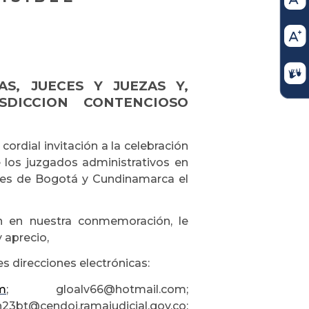
S, JUECES Y JUEZAS Y,
DICCION CONTENCIOSO
ordial invitación a la celebración
 los juzgados administrativos en
ales de Bogotá y Cundinamarca el
ón en nuestra conmemoración, le
 aprecio,
es direcciones electrónicas:
m
; gloalv66@hotmail.com;
j.ramajudicial.gov.co;