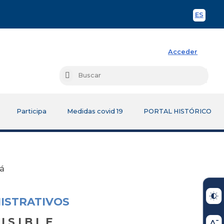
ES
Spani
Acceder
Busc
Buscar
Participa
Medidas covid 19
PORTAL HISTÓRICO
tá
ISTRATIVOS
I S I B L E