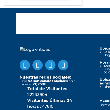
Ubica
Call
Bog
Horar
Aten
Lune
05:
Nuestras redes sociales:
Ubica
Estos
No son canales oficiales
para
admin
tramitar
PQRSDF
Dire
Total de Visitantes :
22233904
Visitantes Últimas 24
Acced
(Servid
horas :
47610