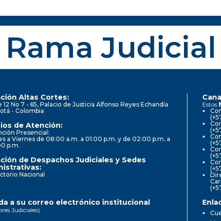
Rama Judicial
ción Altas Cortes:
Cana
e 12 No 7 - 65, Palacio de Justicia Alfonso Reyes Echandía
Estos
otá - Colombia
Con
(+5
Cor
ios de Atención:
(+5
ción Presencial:
Con
s a Viernes de 08:00 a.m. a 01:00 p.m. y de 02:00 p.m. a
(+5
00 p.m.
Com
(+5
ción de Despachos Judiciales y Sedes
Cor
istrativas:
(+5
ctorio Nacional
Dir
Car
(+5
a a su correo electrónico institucional
Enla
ores Judiciales)
Cue