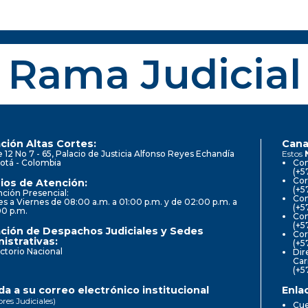
Rama Judicial
ción Altas Cortes:
Cana
e 12 No 7 - 65, Palacio de Justicia Alfonso Reyes Echandía
Estos
otá - Colombia
Con
(+5
Cor
ios de Atención:
(+5
ción Presencial:
Con
s a Viernes de 08:00 a.m. a 01:00 p.m. y de 02:00 p.m. a
(+5
00 p.m.
Com
(+5
ción de Despachos Judiciales y Sedes
Cor
istrativas:
(+5
ctorio Nacional
Dir
Car
(+5
a a su correo electrónico institucional
Enla
ores Judiciales)
Cue