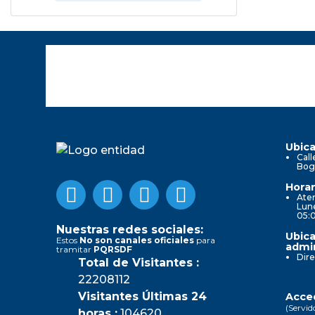
Ubica
Call
Bog
Horar
Aten
Lune
05:
Nuestras redes sociales:
Ubica
Estos
No son canales oficiales
para
admin
tramitar
PQRSDF
Dire
Total de Visitantes :
22208112
Visitantes Últimas 24
Acced
(Servid
horas :
104620