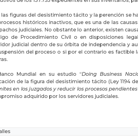
utivos de los 137.755 expedientes en sus inventarios, pa
las figuras del desistimiento tácito y la perención se h
procesos históricos inactivos, que es una de las causas
achos judiciales. No obstante lo anterior, existen caus
igo de Procedimiento Civil o en disposiciones lega
vidor judicial dentro de su órbita de independencia y a
uspensión del proceso o si por el contrario es factible
ras.
Banco Mundial en su estudio “
Doing Business Nacio
cación de la figura del desistimiento tácito (Ley 1194 d
ites en los juzgados y reducir los procesos pendientes
romiso adquirido por los servidores judiciales.
lles