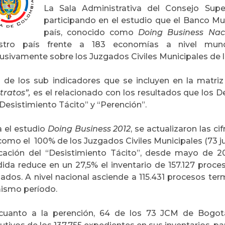
La Sala Administrativa del Consejo Supe
participando en el estudio que el Banco Mu
país, conocido como
Doing Business Nac
stro país frente a 183 economías a nivel mundi
lusivamente sobre los Juzgados Civiles Municipales de 
 de los sub indicadores que se incluyen en la matriz 
tratos”,
es el relacionado con los resultados que los 
Desistimiento Tácito” y “Perención”.
a el estudio
Doing Business 2012
, se actualizaron las c
 como el 100% de los Juzgados Civiles Municipales (73 j
icación del “Desistimiento Tácito”, desde mayo de 
ida reduce en un 27,5% el inventario de 157.127 proce
gados. A nivel nacional asciende a 115.431 procesos t
mismo período.
cuanto a la perención, 64 de los 73 JCM de Bogotá