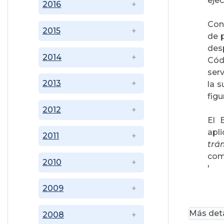
ejec
2016
Con 
2015
de 
desp
2014
Cód
ser
2013
la s
figu
2012
El 
apli
2011
trám
comp
2010
'
2009
Más deta
2008