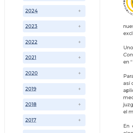
2024
nue
2023
exc
2022
Uno
Con
2021
en “
2020
Par
así
2019
apl
med
2018
juz
el 
2017
En 