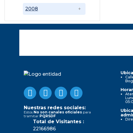
2008
Ubica
Call
Bog
Horar
Aten
Lune
05:
Nuestras redes sociales:
Ubica
Estos
No son canales oficiales
para
admin
tramitar
PQRSDF
Dire
Total de Visitantes :
22166986