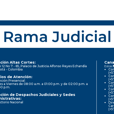
Rama Judicial
ción Altas Cortes:
Cana
e 12 No 7 - 65, Palacio de Justicia Alfonso Reyes Echandía
Estos
otá - Colombia
Con
(+5
Cor
ios de Atención:
(+5
ción Presencial:
Con
s a Viernes de 08:00 a.m. a 01:00 p.m. y de 02:00 p.m. a
(+5
00 p.m.
Com
(+5
ción de Despachos Judiciales y Sedes
Cor
istrativas:
(+5
ctorio Nacional
Dir
Car
(+5