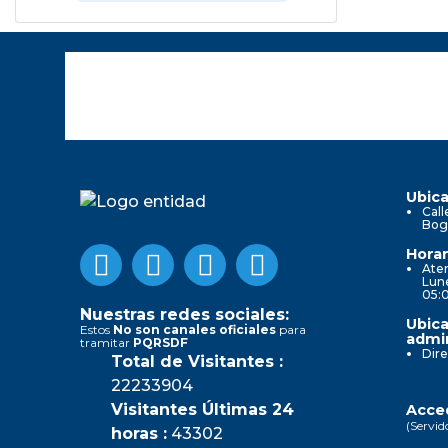
Ubica
Call
Bog
Horar
Aten
Lune
05:
Nuestras redes sociales:
Ubica
Estos
No son canales oficiales
para
admin
tramitar
PQRSDF
Dire
Total de Visitantes :
22233904
Visitantes Últimas 24
Acced
(Servid
horas :
43302