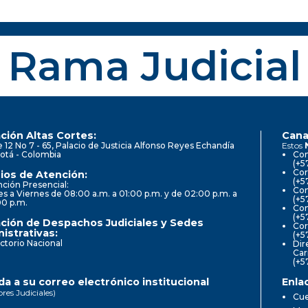
Rama Judicial
ción Altas Cortes:
Cana
e 12 No 7 - 65, Palacio de Justicia Alfonso Reyes Echandía
Estos
otá - Colombia
Con
(+5
Cor
ios de Atención:
(+5
ción Presencial:
Con
s a Viernes de 08:00 a.m. a 01:00 p.m. y de 02:00 p.m. a
(+5
00 p.m.
Com
(+5
ción de Despachos Judiciales y Sedes
Cor
istrativas:
(+5
ctorio Nacional
Dir
Car
(+5
a a su correo electrónico institucional
Enla
ores Judiciales)
Cue