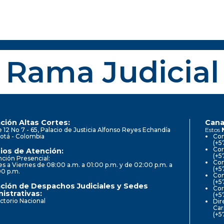
Rama Judicial
ción Altas Cortes:
Cana
e 12 No 7 - 65, Palacio de Justicia Alfonso Reyes Echandía
Estos
otá - Colombia
Con
(+5
Cor
ios de Atención:
(+5
ción Presencial:
Con
s a Viernes de 08:00 a.m. a 01:00 p.m. y de 02:00 p.m. a
(+5
00 p.m.
Com
(+5
ción de Despachos Judiciales y Sedes
Cor
istrativas:
(+5
ctorio Nacional
Dir
Car
(+5