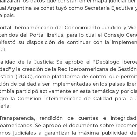
alizarán los datos que constan en el mapa judicial del 
cual Argentina se constituyó como Secretaría Ejecutiva 
 país.
Portal Iberoamericano del Conocimiento Jurídico y Web
tenidos del Portal Iberius, para lo cual el Consejo Gen
ifestó su disposición de continuar con la implement
al.
Calidad de la Justicia: Se aprobó el "Decálogo Iber
dad" y la creación de la Red Iberoamericana de Gestión 
justicia (RIGIC), como plataforma de control que perm
tión de calidad a ser implementadas en los países Iber
ombia participó activamente en esta temática y por di
egró la Comisión Interamericana de Calidad para la J
eria.
Transparencia, rendición de cuentas e integrida
roamericanos: Se aprobó el documento sobre recomend
anos judiciales a garantizar la máxima publicidad d