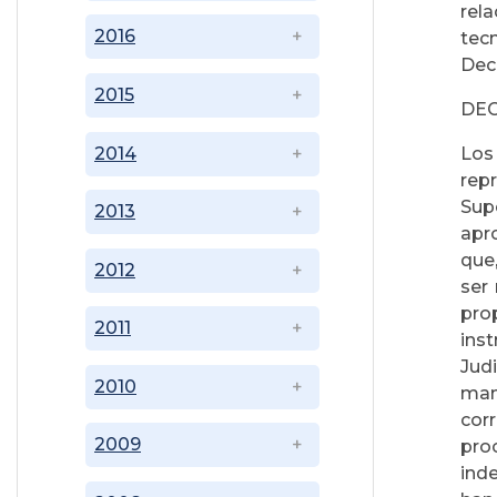
rel
2016
tec
Dec
2015
DEC
2014
Los
rep
Supe
2013
apr
que
2012
ser
pro
2011
ins
Jud
2010
man
cor
2009
pro
inde