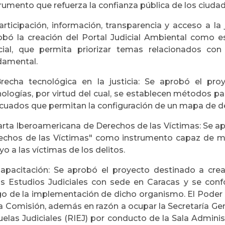
rumento que refuerza la confianza pública de los ciuda
articipación, información, transparencia y acceso a la
obó la creación del Portal Judicial Ambiental como 
icial, que permita priorizar temas relacionados co
damental.
Brecha tecnológica en la justicia: Se aprobó el pro
ologías, por virtud del cual, se establecen métodos par
cuados que permitan la configuración de un mapa de def
Carta Iberoamericana de Derechos de las Víctimas: Se a
echos de las Víctimas" como instrumento capaz de mej
o a las víctimas de los delitos.
Capacitación: Se aprobó el proyecto destinado a crea
os Estudios Judiciales con sede en Caracas y se con
go de la implementación de dicho organismo. El Poder 
la Comisión, además en razón a ocupar la Secretaría Ge
elas Judiciales (RIEJ) por conducto de la Sala Adminis