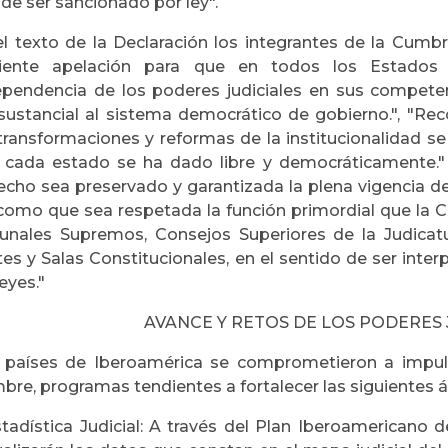
de ser sancionado por ley".
el texto de la Declaración los integrantes de la Cumbr
viente apelación para que en todos los Estados
ependencia de los poderes judiciales en sus competen
sustancial al sistema democrático de gobierno.", "R
 transformaciones y reformas de la institucionalidad se
 cada estado se ha dado libre y democráticamente.
echo sea preservado y garantizada la plena vigencia de 
 como que sea respetada la función primordial que la Co
bunales Supremos, Consejos Superiores de la Judicatur
es y Salas Constitucionales, en el sentido de ser inter
leyes."
AVANCE Y RETOS DE LOS PODERES 
 países de Iberoamérica se comprometieron a impulsa
re, programas tendientes a fortalecer las siguientes á
stadística Judicial: A través del Plan Iberoamericano d