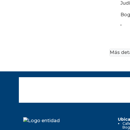
Judi
Bogo
'
Más deta
Ubica
Call
Bog