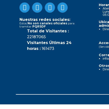
Horar
Aten
Lune
05:
Nuestras redes sociales:
Ubica
Estos
No son canales oficiales
para
admin
tramitar
PQRSDF
Dire
Total de Visitantes :
22187065
Visitantes Últimas 24
Acced
(Servid
horas :
161473
Corre
info
Otros
Dire