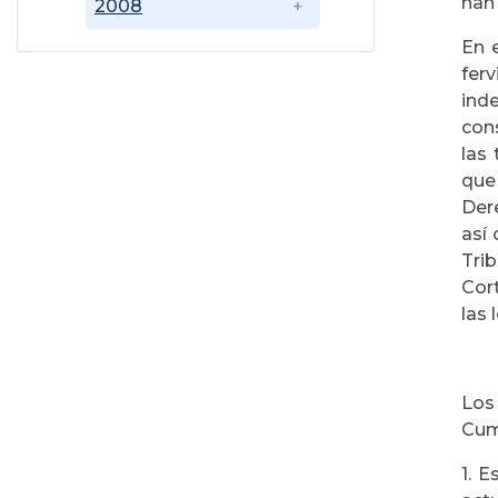
han 
2008
En 
fer
ind
con
las
que
Der
así
Tri
Cort
las 
Los
Cumb
1. E