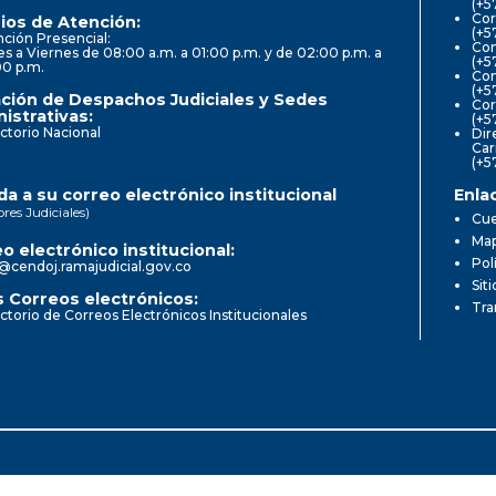
(+5
Cor
ios de Atención:
(+5
ción Presencial:
Con
s a Viernes de 08:00 a.m. a 01:00 p.m. y de 02:00 p.m. a
(+5
00 p.m.
Com
(+5
ción de Despachos Judiciales y Sedes
Cor
istrativas:
(+5
ctorio Nacional
Dir
Car
(+5
a a su correo electrónico institucional
Enla
ores Judiciales)
Cue
Map
o electrónico institucional:
Pol
@cendoj.ramajudicial.gov.co
Sit
 Correos electrónicos:
Tra
ctorio de Correos Electrónicos Institucionales