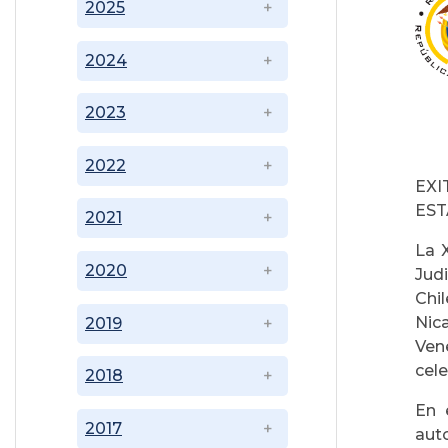
2025
2024
2023
2022
EXI
EST
2021
La 
2020
Judi
Chi
Nic
2019
Ven
cele
2018
En 
2017
aut