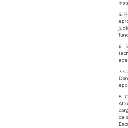
inst
5. P
apr
jud
fun
6. 
tecn
ade
7. 
Der
apoy
8. 
Alt
car
de 
Escu