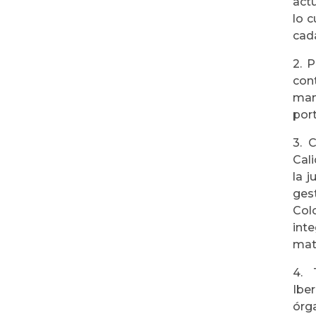
actu
lo 
cada
2. 
con
man
port
3. 
Cali
la 
ges
Col
int
mat
4. 
Ibe
órg