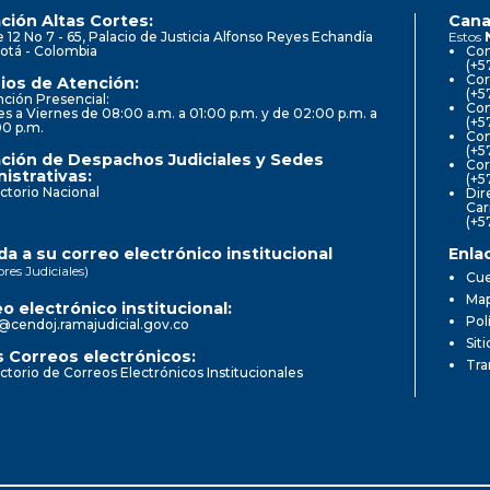
ción Altas Cortes:
Cana
e 12 No 7 - 65, Palacio de Justicia Alfonso Reyes Echandía
Estos
otá - Colombia
Con
(+5
Cor
ios de Atención:
(+5
ción Presencial:
Con
s a Viernes de 08:00 a.m. a 01:00 p.m. y de 02:00 p.m. a
(+5
00 p.m.
Com
(+5
ción de Despachos Judiciales y Sedes
Cor
istrativas:
(+5
ctorio Nacional
Dir
Car
(+5
a a su correo electrónico institucional
Enla
ores Judiciales)
Cue
Map
o electrónico institucional:
Pol
@cendoj.ramajudicial.gov.co
Sit
 Correos electrónicos:
Tra
ctorio de Correos Electrónicos Institucionales