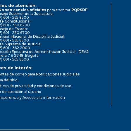
les de atención:
No son canales oficiales
para tramitar
PQRSDF
sejo Superior de la Judicatura:
7) 601 - 565 8500
te Constitucional:
7) 601 - 350 6200
sejo de Estado:
7) 601 - 350 6700
isión Nacional de Disciplina Judicial:
7) 601 - 565 8500
te Suprema de Justicia:
7) 601 - 362 2000
ección Ejecutiva de Administración Judicial - DEAJ:
rera 7 # 27-18, Bogotá
7) 601 - 565 8500
ces de interés:
ntas de correo para Notificaciones Judiciales
a del sitio
íticas de privacidad y condiciones de uso
io de atención al usuario
nsparencia y Acceso a la información