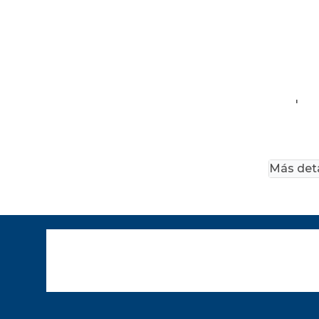
'
Más deta