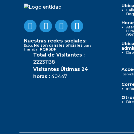
Ubica
Call
Bog
Horar
Aten
Lune
05:
Nuestras redes sociales:
Ubica
Estos
No son canales oficiales
para
admin
tramitar
PQRSDF
Dire
Total de Visitantes :
22231138
Visitantes Últimas 24
Acced
(Servid
horas :
40447
Corre
info
Otros
Dire