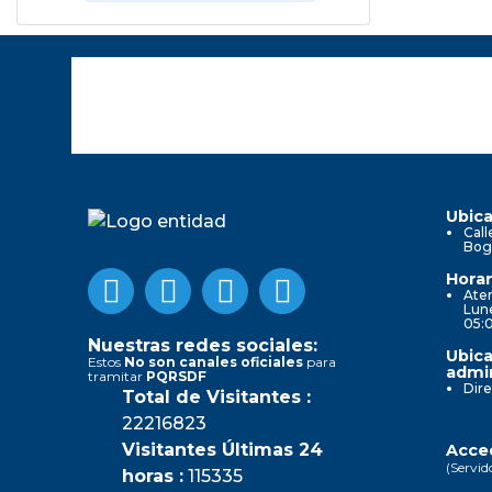
Ubica
Call
Bog
Horar
Aten
Lune
05:
Nuestras redes sociales:
Ubica
Estos
No son canales oficiales
para
admin
tramitar
PQRSDF
Dire
Total de Visitantes :
22216823
Visitantes Últimas 24
Acced
(Servid
horas :
115335