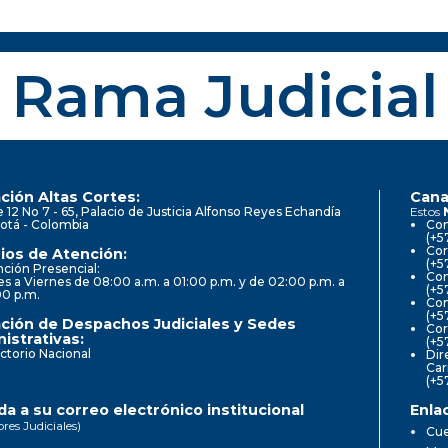
Rama Judicial
ción Altas Cortes:
Cana
e 12 No 7 - 65, Palacio de Justicia Alfonso Reyes Echandía
Estos
otá - Colombia
Con
(+5
Cor
ios de Atención:
(+5
ción Presencial:
Con
s a Viernes de 08:00 a.m. a 01:00 p.m. y de 02:00 p.m. a
(+5
00 p.m.
Com
(+5
ción de Despachos Judiciales y Sedes
Cor
istrativas:
(+5
ctorio Nacional
Dir
Car
(+5
a a su correo electrónico institucional
Enla
ores Judiciales)
Cue