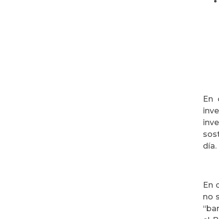
En 
inv
inv
sost
día.
En c
no 
“bar