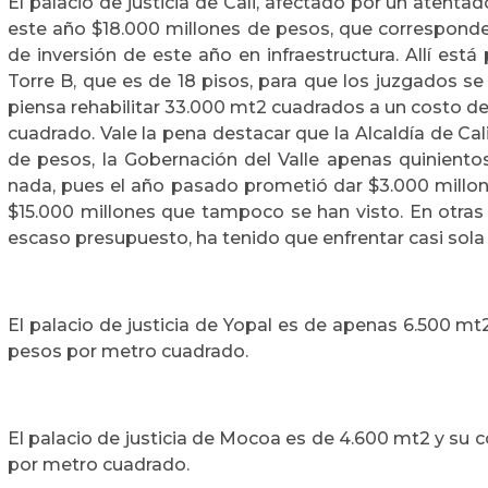
El palacio de justicia de Cali, afectado por un atentad
este año $18.000 millones de pesos, que corresponden
de inversión de este año en infraestructura. Allí está
Torre B, que es de 18 pisos, para que los juzgados se
piensa rehabilitar 33.000 mt2 cuadrados a un costo de
cuadrado. Vale la pena destacar que la Alcaldía de Cal
de pesos, la Gobernación del Valle apenas quiniento
nada, pues el año pasado prometió dar $3.000 millon
$15.000 millones que tampoco se han visto. En otras p
escaso presupuesto, ha tenido que enfrentar casi sola 
El palacio de justicia de Yopal es de apenas 6.500 mt2
pesos por metro cuadrado.
El palacio de justicia de Mocoa es de 4.600 mt2 y su 
por metro cuadrado.