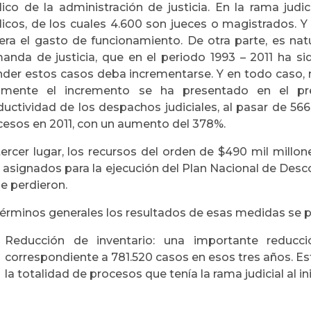
lico de la administración de justicia. En la rama judi
licos, de los cuales 4.600 son jueces o magistrados. 
era el gasto de funcionamiento. De otra parte, es nat
anda de justicia, que en el periodo 1993 – 2011 ha si
nder estos casos deba incrementarse. Y en todo caso, 
amente el incremento se ha presentado en el pr
ductividad de los despachos judiciales, al pasar de 566
cesos en 2011, con un aumento del 378%.
tercer lugar, los recursos del orden de $490 mil millo
 asignados para la ejecución del Plan Nacional de Desc
e perdieron.
términos generales los resultados de esas medidas se p
Reducción de inventario: una importante reducci
correspondiente a 781.520 casos en esos tres años. Es
la totalidad de procesos que tenía la rama judicial al in