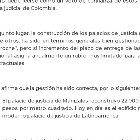
BID debe leerse como un voto de confianza de estos 
 judicial de Colombia.
uinto lugar, la construcción de los palacios de justicia
re otros, ha sido en términos generales bien gestiona
rroche”, pero si incremento del plazo de entrega de la
ional asigna anualmente un rubro muy limitado para 
ractuales.
 afirma que la gestión ha sido correcta, por lo siguiente:
El palacio de justicia de Manizales reconstruyó 22.000
pesos por metro cuadrado. Hoy en día es el edificio
moderno palacio de justicia de Latinoamérica.