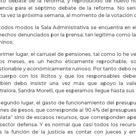
nto debate de la reforma; y reproducido de nuevo h
encia para el séptimo debate de la reforma. No serí
rta vez la próxima semana, al momento de la votación d
todos modos la Sala Administrativa se encuentra en el
hechos denunciados por la prensa, tan legítima como la 
minos:
primer lugar, el carrusel de pensiones, tal como lo he
ios meses, es un hecho éticamente reprochable, soc
stionable y económicamente ruinoso. Por tanto debo rei
cuerpo con los ilícitos y que los responsables debe
bién debo insistir una vez más que apoyo la valie
ralora, Sandra Morelli, que esperamos llegue hasta sus
segundo lugar, el gasto de funcionamiento del presupues
ones de pesos, que corresponde al 90.4% del presupuesto
plata” sino de escasos recursos, que corresponden ape
 sector defensa. Y es normal que casi todos los recur
s la función de la justicia es contar con jueces y e