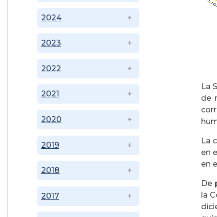
2024
2023
2022
La 
2021
de 
cor
2020
huma
La 
2019
en e
en e
2018
De 
la C
2017
dici