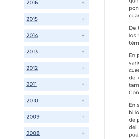
qui
2016
pon
cua
2015
De 
2014
los 
tér
2013
En 
var
2012
cue
de 
2011
tam
Cont
2010
En 
bill
2009
de 
del
2008
pue