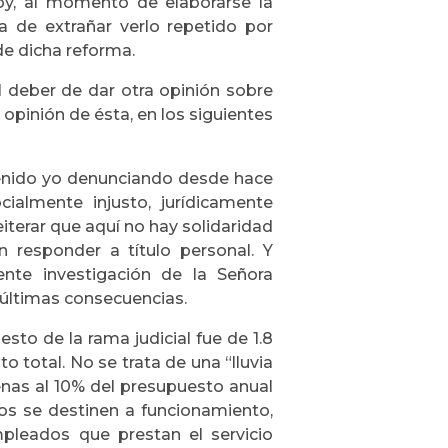
oy, al momento de elaborarse la
a de extrañar verlo repetido por
e dicha reforma.
 deber de dar otra opinión sobre
opinión de ésta, en los siguientes
 venido yo denunciando desde hace
ialmente injusto, jurídicamente
terar que aquí no hay solidaridad
n responder a título personal. Y
nte investigación de la Señora
 últimas consecuencias.
to de la rama judicial fue de 1.8
 total. No se trata de una “lluvia
nas al 10% del presupuesto anual
sos se destinen a funcionamiento,
mpleados que prestan el servicio