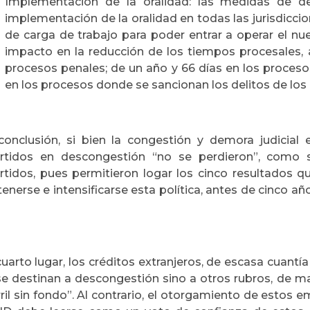
Implementación de la oralidad: las medidas de de
implementación de la oralidad en todas las jurisdiccio
de carga de trabajo para poder entrar a operar el nue
impacto en la reducción de los tiempos procesales, a
procesos penales; de un año y 66 días en los procesos
en los procesos donde se sancionan los delitos de los
conclusión, si bien la congestión y demora judicial e
ertidos en descongestión “no se perdieron”, como 
ertidos, pues permitieron logar los cinco resultados 
enerse e intensificarse esta política, antes de cinco año
uarto lugar, los créditos extranjeros, de escasa cuantí
se destinan a descongestión sino a otros rubros, de m
ril sin fondo”. Al contrario, el otorgamiento de estos 