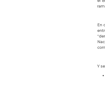
el 
rama
En q
ent
“de
Nac
cont
Y se