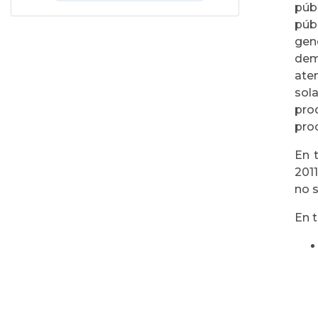
púb
púb
gen
dem
ate
sol
pro
pro
En 
2011
no s
En 