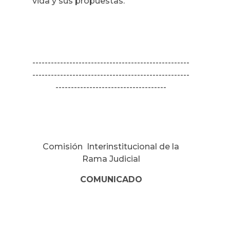
vida y sus propuestas.
---------------------------------------------------
---------------------------------------------------
------------------------------------
Comisión Interinstitucional de la
Rama Judicial
COMUNICADO