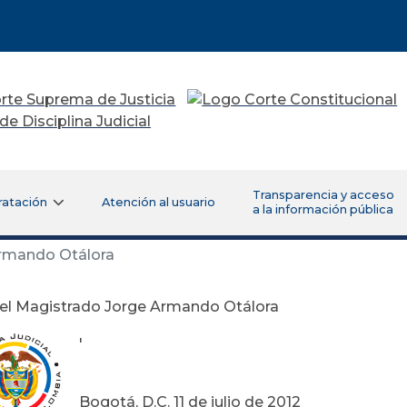
Transparencia y acceso
ratación
Atención al usuario
a la información pública
Armando Otálora
del Magistrado Jorge Armando Otálora
'
Bogotá, D.C. 11 de julio de 2012