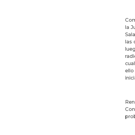
Com
la J
Sala
las 
lueg
rad
cual
ell
inic
Ren
Con
prob