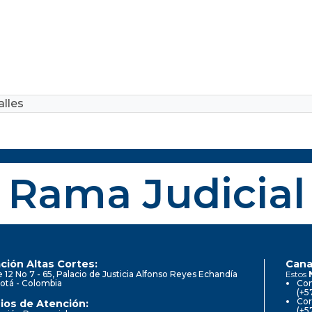
lles
Rama Judicial
ción Altas Cortes:
Cana
e 12 No 7 - 65, Palacio de Justicia Alfonso Reyes Echandía
Estos
otá - Colombia
Con
(+5
Cor
ios de Atención:
(+5