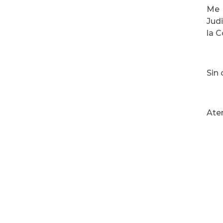
Me 
Jud
la C
Sin 
Ate