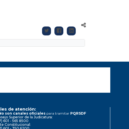
les de atención:
No son canales oficiales
para tramitar
PQRSDF
sejo Superior de la Judicatura:
7) 601 - 565 8500
te Constitucional:
7) 601 - 350 6200