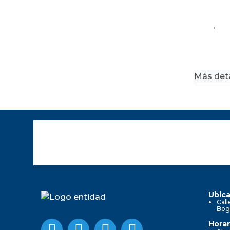
'
Más deta
Ubica
Call
Bog
Horar