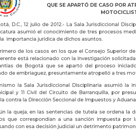
QUE SE APARTÓ DE CASO POR AT
MOTOCICLIS
tá, D.C., 12 julio de 2012.- La Sala Jurisdiccional Disci
icatura asumió el conocimiento de tres procesos media
la importancia jurídica de dichos asuntos.
primero de los casos en los que el Consejo Superior de
erente está relacionado con la investigación solicitad
antías de Bogotá que se apartó del proceso iniciad
do de embriaguez, presuntamente atropelló a tres motoci
mismo la Sala Jurisdiccional Disciplinaria asumió la in
cipal y 11 Civil del Circuito de Barranquilla, por pres
la contra la Dirección Seccional de Impuestos y Aduana
ún la queja, en las sentencias de tutela se ordena la d
os que correspondían a una sanción impuesta por la 
ando con esa decisión judicial un detrimento patrimonia