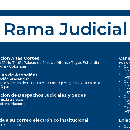
Rama Judicial
ción Altas Cortes:
Cana
e 12 No 7 - 65, Palacio de Justicia Alfonso Reyes Echandía
Estos
otá - Colombia
Con
(+5
Cor
ios de Atención:
(+5
ción Presencial:
Con
s a Viernes de 08:00 a.m. a 01:00 p.m. y de 02:00 p.m. a
(+5
00 p.m.
Com
(+5
ción de Despachos Judiciales y Sedes
Cor
istrativas:
(+5
ctorio Nacional
Dir
Car
(+5
a a su correo electrónico institucional
Enla
ores Judiciales)
Cue