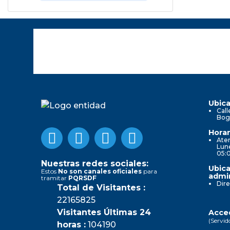
Ubica
Call
Bog
Horar
Aten
Lune
05:
Nuestras redes sociales:
Ubica
Estos
No son canales oficiales
para
admin
tramitar
PQRSDF
Dire
Total de Visitantes :
22165825
Visitantes Últimas 24
Acced
(Servid
horas :
104190