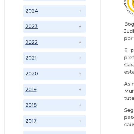
2024
Bogo
2023
Jud
por 
2022
El 
pref
2021
Gar
esta
2020
Asi
2019
Muni
tute
2018
Seg
pes
2017
caus