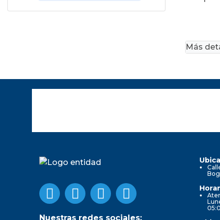
'
Más deta
Ubica
Call
Bog
Horar
Aten
Lune
05:
Nuestras redes sociales: