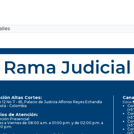
lles
Rama Judicial
ción Altas Cortes:
Cana
e 12 No 7 - 65, Palacio de Justicia Alfonso Reyes Echandía
Estos
otá - Colombia
Con
(+5
Cor
ios de Atención:
(+5
ción Presencial:
Con
s a Viernes de 08:00 a.m. a 01:00 p.m. y de 02:00 p.m. a
(+5
00 p.m.
Com
(+5