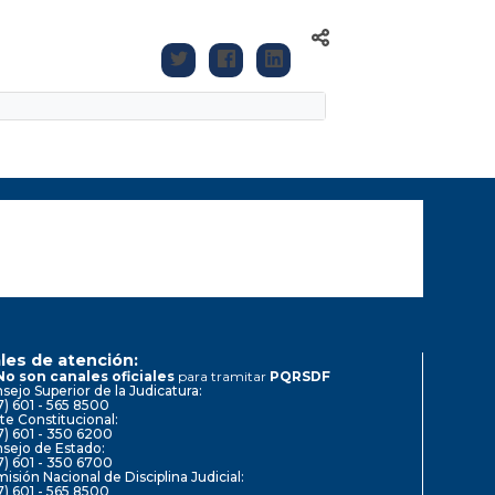
les de atención:
No son canales oficiales
para tramitar
PQRSDF
sejo Superior de la Judicatura:
7) 601 - 565 8500
te Constitucional:
7) 601 - 350 6200
sejo de Estado:
7) 601 - 350 6700
isión Nacional de Disciplina Judicial:
7) 601 - 565 8500