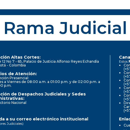
Rama Judicial
ción Altas Cortes:
Cana
e 12 No 7 - 65, Palacio de Justicia Alfonso Reyes Echandía
Estos
otá - Colombia
Con
(+5
Cor
ios de Atención:
(+5
ción Presencial:
Con
s a Viernes de 08:00 a.m. a 01:00 p.m. y de 02:00 p.m. a
(+5
00 p.m.
Com
(+5
ción de Despachos Judiciales y Sedes
Cor
istrativas:
(+5
ctorio Nacional
Dir
Car
(+5
a a su correo electrónico institucional
Enla
ores Judiciales)
Cue