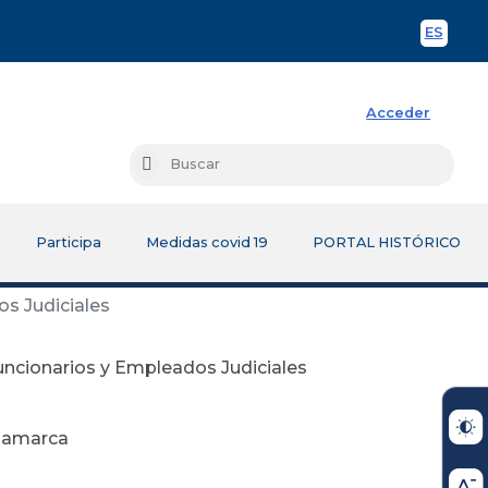
ES
Spani
Acceder
Busc
Buscar
Participa
Medidas covid 19
PORTAL HISTÓRICO
s Judiciales
ncionarios y Empleados Judiciales
inamarca