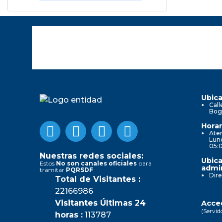
Ubica
Call
Bog
Horar
Aten
Lune
05:
Nuestras redes sociales:
Ubica
Estos
No son canales oficiales
para
admin
tramitar
PQRSDF
Dire
Total de Visitantes :
22166986
Visitantes Últimas 24
Acced
(Servid
horas :
113787