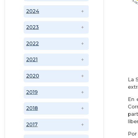
2024
2023
2022
2021
2020
La 
extr
2019
En 
Cor
2018
par
libe
2017
Por 