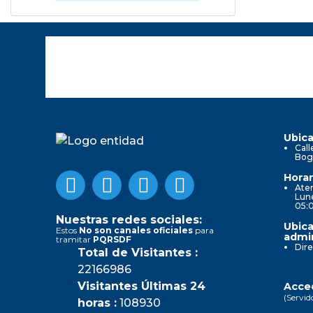
Ubica
Call
Bog
Horar
Aten
Lune
05:
Nuestras redes sociales:
Ubica
Estos
No son canales oficiales
para
admin
tramitar
PQRSDF
Dire
Total de Visitantes :
22166986
Visitantes Últimas 24
Acced
(Servid
horas :
108930