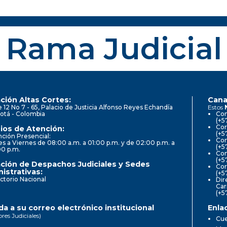
Rama Judicial
ción Altas Cortes:
Cana
e 12 No 7 - 65, Palacio de Justicia Alfonso Reyes Echandía
Estos
otá - Colombia
Con
(+5
Cor
ios de Atención:
(+5
ción Presencial:
Con
s a Viernes de 08:00 a.m. a 01:00 p.m. y de 02:00 p.m. a
(+5
00 p.m.
Com
(+5
ción de Despachos Judiciales y Sedes
Cor
istrativas:
(+5
ctorio Nacional
Dir
Car
(+5
a a su correo electrónico institucional
Enla
ores Judiciales)
Cue