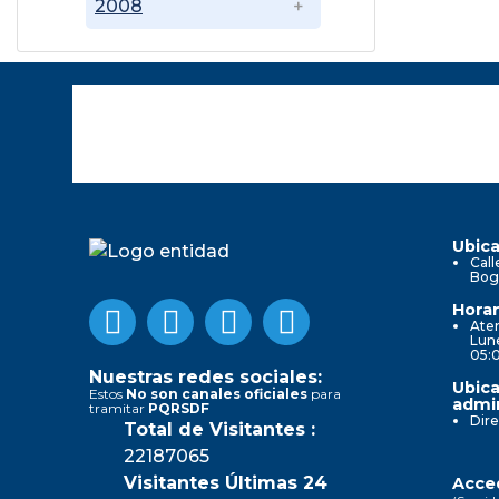
2008
Ubica
Call
Bog
Horar
Aten
Lune
05:
Nuestras redes sociales:
Ubica
Estos
No son canales oficiales
para
admin
tramitar
PQRSDF
Dire
Total de Visitantes :
22187065
Visitantes Últimas 24
Acced