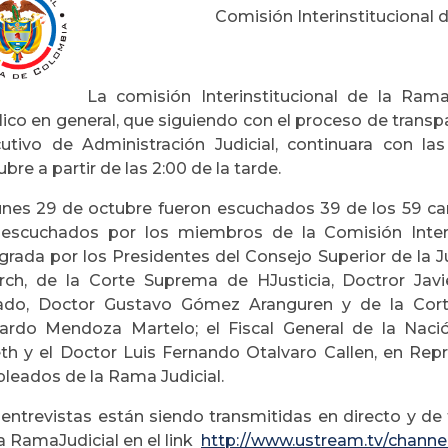
Comisión Interinstitucional 
La comisión Interinstitucional de la Rama
ico en general, que siguiendo con el proceso de transpa
cutivo de Administración Judicial, continuara con l
bre a partir de las 2:00 de la tarde.
lunes 29 de octubre fueron escuchados 39 de los 59 ca
 escuchados por los miembros de la Comisión Interin
egrada por los Presidentes del Consejo Superior de la 
rch, de la Corte Suprema de HJusticia, Doctror Javi
ado, Doctor Gustavo Gómez Aranguren y de la Corte
ardo Mendoza Martelo; el Fiscal General de la Nac
eth y el Doctor Luis Fernando Otalvaro Callen, en Rep
leados de la Rama Judicial.
 entrevistas están siendo transmitidas en directo y de 
a RamaJudicial en el link
http://www.ustream.tv/channe