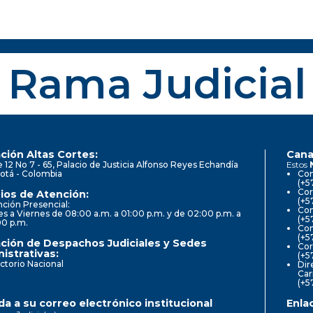
Rama Judicial
ción Altas Cortes:
Cana
e 12 No 7 - 65, Palacio de Justicia Alfonso Reyes Echandía
Estos
otá - Colombia
Con
(+5
Cor
ios de Atención:
(+5
ción Presencial:
Con
s a Viernes de 08:00 a.m. a 01:00 p.m. y de 02:00 p.m. a
(+5
00 p.m.
Com
(+5
ción de Despachos Judiciales y Sedes
Cor
istrativas:
(+5
ctorio Nacional
Dir
Car
(+5
a a su correo electrónico institucional
Enla