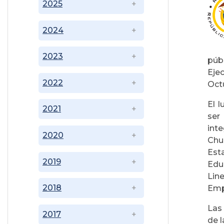
2025
2024
2023
públ
Eje
2022
Octu
El 
2021
ser
int
2020
Chu
Est
2019
Edu
Lin
2018
Emp
Las
2017
de l