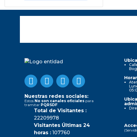
Ubica
Call
Bog
Horar
Aten
Lune
05:
Nuestras redes sociales:
Ubica
Estos
No son canales oficiales
para
admin
tramitar
PQRSDF
Dire
Total de Visitantes :
22209978
Visitantes Últimas 24
Acced
(Servid
horas :
107760