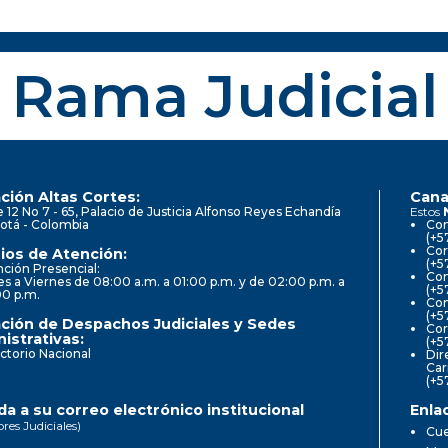
Rama Judicial
ción Altas Cortes:
Cana
e 12 No 7 - 65, Palacio de Justicia Alfonso Reyes Echandía
Estos
otá - Colombia
Con
(+5
Cor
ios de Atención:
(+5
ción Presencial:
Con
s a Viernes de 08:00 a.m. a 01:00 p.m. y de 02:00 p.m. a
(+5
00 p.m.
Com
(+5
ción de Despachos Judiciales y Sedes
Cor
istrativas:
(+5
ctorio Nacional
Dir
Car
(+5
a a su correo electrónico institucional
Enla
ores Judiciales)
Cue